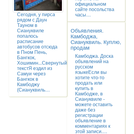
официальном
сайте посольства
Сегодня, у пирса
часы…
рядом с Даун
Тауном в
Объявления.
Сиануквиле
Камбоджа,
попалось
расписание
Сиануквиль. Куплю,
автобусов отсюда
продам
в Пном Пень,
Камбоджа. Доска
Бангкок,
объявлений на
Хошимин...Свернутый
русском
текстЯ ездил из
языкеЕсли вы
Самуи через
хотите что-то
Бангкок в
продать или
Камбоджу
купить в
(Сиануквиль…
Камбодже, в
Сиануквиле -
можете оставить
даже без
регистрации
объявление в
комментариях к
этой записи.…