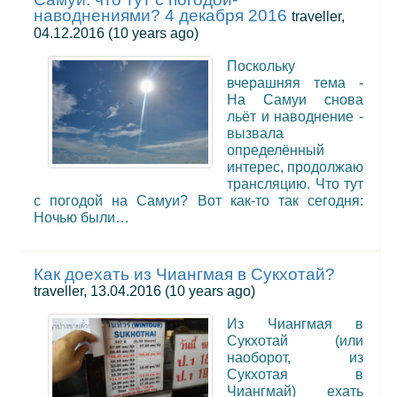
наводнениями? 4 декабря 2016
traveller,
04.12.2016
(10 years ago)
Поскольку
вчерашняя тема -
На Самуи снова
льёт и наводнение -
вызвала
определённый
интерес, продолжаю
трансляцию. Что тут
с погодой на Самуи? Вот как-то так сегодня:
Ночью были…
Как доехать из Чиангмая в Сукхотай?
traveller, 13.04.2016
(10 years ago)
Из Чиангмая в
Сукхотай (или
наоборот, из
Сукхотая в
Чиангмай) ехать