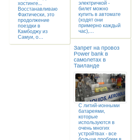
электричкой -
хостинге...
билет можно
Восстанавливаю
купить в автомате
Фактически, это
(ходят они
продолжение
примерно каждый
поездки в
час),…
Камбоджу из
Самуи, о…
Запрет на провоз
Power bank в
самолетах в
Таиланде
С литий-ионными
батареями,
которые
используются в
очень многих
устройтвах - все
больше проблем в