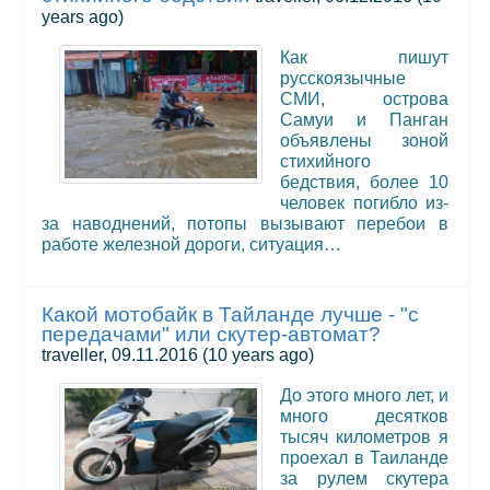
years ago)
Как пишут
русскоязычные
СМИ, острова
Самуи и Панган
объявлены зоной
стихийного
бедствия, более 10
человек погибло из-
за наводнений, потопы вызывают перебои в
работе железной дороги, ситуация…
Какой мотобайк в Тайланде лучше - "с
передачами" или скутер-автомат?
traveller, 09.11.2016
(10 years ago)
До этого много лет, и
много десятков
тысяч километров я
проехал в Таиланде
за рулем скутера