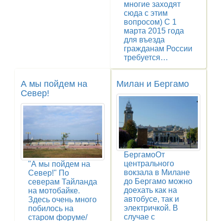
многие заходят
сюда с этим
вопросом) С 1
марта 2015 года
для въезда
гражданам России
требуется…
А мы пойдем на
Милан и Бергамо
Север!
БергамоОт
центрального
"А мы пойдем на
вокзала в Милане
Север!" По
до Бергамо можно
северам Тайланда
доехать как на
на мотобайке.
автобусе, так и
Здесь очень много
электричкой. В
побилось на
случае с
старом форуме/