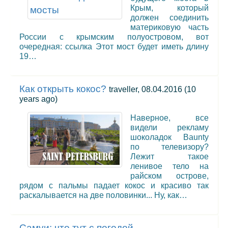
Крым, который
должен соединить
материковую часть
России с крымским полуостровом, вот
очередная: ссылка Этот мост будет иметь длину
19…
Как открыть кокос?
traveller, 08.04.2016
(10
years ago)
Наверное, все
видели рекламу
шоколадок Baunty
по телевизору?
Лежит такое
ленивое тело на
райском острове,
рядом с пальмы падает кокос и красиво так
раскалывается на две половинки... Ну, как…
Самуи: что тут с погодой-