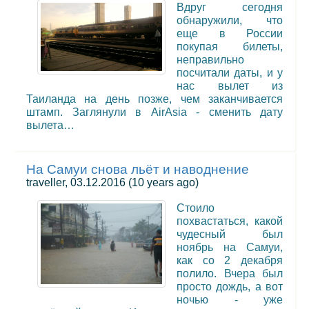
Вдруг сегодня
обнаружили, что
еще в России
покупая билеты,
неправильно
посчитали даты, и у
нас вылет из
Таиланда на день позже, чем заканчивается
штамп. Заглянули в AirAsia - сменить дату
вылета…
На Самуи снова льёт и наводнение
traveller, 03.12.2016
(10 years ago)
Стоило
похвастаться, какой
чудесный был
ноябрь на Самуи,
как со 2 декабря
полило. Вчера был
просто дождь, а вот
ночью - уже