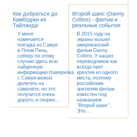
Как добраться до
Второй шанс (Danny
Камбоджи из
Collins) - фильм и
Тайланда
реальные события
У меня
В 2015 году на
намечается
экраны вышел
поездка из Самуи
американский
в Пном Пень,
фильм Danny
соберу по этому
Collins. У наших
случаю здесь всю
переводчиков как
найденную
всегда прет
информацию.Наверняка
креатив из одного
с Самуи можно
места, поэтому
долететь на
российским
самолете, но это
зрителям фильм
получится очень
известен под
дорого, и скорее…
названием
"Второй шанс".
Это…