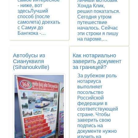
личный мотобайк
- ниже, вот
Хонда Клик,
здесьЛучший
решил покататься.
способ (после
Сегодня утром
самолета) доехать
путешествие
с Самуи до
началось. Сейчас
Бангкока -…
эти строки я пишу
на пароме,…
Автобусы из
Как нотариально
Сиануквиля
заверить документ
(Sihanoukville)
за границей?
За рубежом роль
нотариуса
выполняет
посольство
Российской
федерации в
соответствующей
стране. Чтобы
заверить свою
подпись на
документе нужно
изучить на