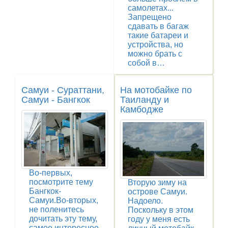
самолетах...
Запрещено
сдавать в багаж
такие батареи и
устройства, но
можно брать с
собой в…
Самуи - Сураттани,
На мотобайке по
Самуи - Бангкок
Таиланду и
Камбодже
Во-первых,
посмотрите тему
Вторую зиму на
Бангкок-
острове Самуи.
Самуи.Во-вторых,
Надоело.
не поленитесь
Поскольку в этом
дочитать эту тему,
году у меня есть
самое интересное