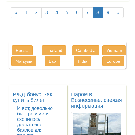
«
1
2
3
4
5
6
7
8
9
»
Russia
Thailand
Cambodia
Vietnam
Malaysia
Lao
India
Europe
РЖД-бонус, как
Паром в
купить билет
Вознесенье, свежая
информация
И вот, довольно
быстро у меня
скопилось
достаточно
баллов для