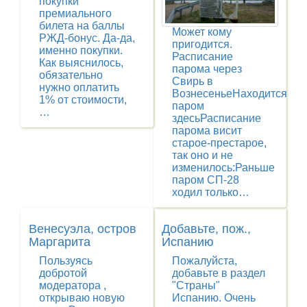
покупки
премиального
билета на баллы
Может кому
РЖД-бонус. Да-да,
пригодится.
именно покупки.
Расписание
Как выяснилось,
парома через
обязательно
Свирь в
нужно оплатить
ВознесеньеНаходится
1% от стоимости,
паром
…
здесьРасписание
парома висит
старое-престарое,
так оно и не
изменилось:Раньше
паром СП-28
ходил только…
Венесуэла, остров
Добавьте, пож.,
Маргарита
Испанию
Пользуясь
Пожалуйста,
добротой
добавьте в раздел
модератора ,
"Страны"
открываю новую
Испанию. Очень