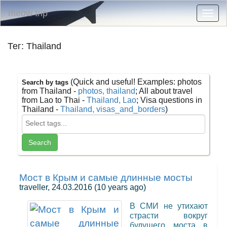
meow trip
Togg
navig
Тег: Thailand
(Quick and useful! Examples: photos
Search by tags
from Thailand -
photos, thailand
; All about travel
from Lao to Thai -
Thailand, Lao
; Visa questions in
Thailand -
Thailand, visas_and_borders
)
Мост в Крым и самые длинные мосты
traveller, 24.03.2016
(10 years ago)
В СМИ не утихают
страсти вокруг
будущего моста в