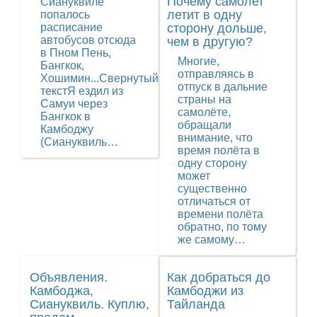
Почему самолет
Сиануквиле
летит в одну
попалось
расписание
сторону дольше,
автобусов отсюда
чем в другую?
в Пном Пень,
Многие,
Бангкок,
отправляясь в
Хошимин...Свернутый
отпуск в дальние
текстЯ ездил из
страны на
Самуи через
самолёте,
Бангкок в
обращали
Камбоджу
внимание, что
(Сиануквиль…
время полёта в
одну сторону
может
существенно
отличаться от
времени полёта
обратно, по тому
же самому…
Объявления.
Как добраться до
Камбоджа,
Камбоджи из
Сиануквиль. Куплю,
Тайланда