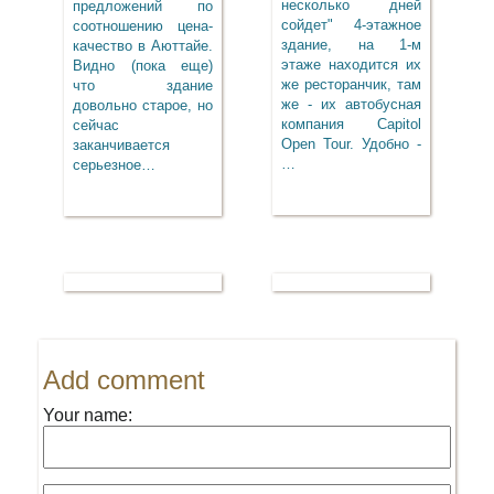
несколько дней
предложений по
сойдет" 4-этажное
соотношению цена-
здание, на 1-м
качество в Аюттайе.
этаже находится их
Видно (пока еще)
же ресторанчик, там
что здание
же - их автобусная
довольно старое, но
компания Capitol
сейчас
Open Tour. Удобно -
заканчивается
…
серьезное…
Add comment
Your name: