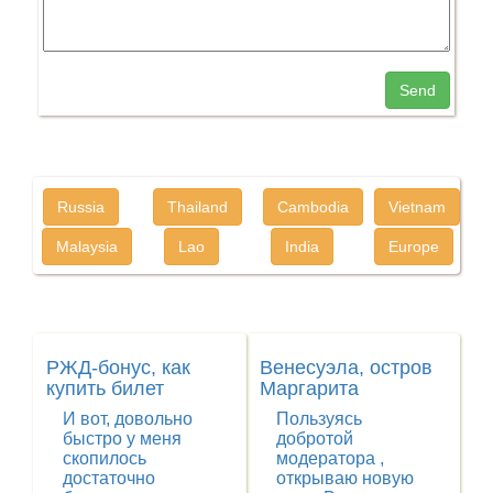
Send
Russia
Thailand
Cambodia
Vietnam
Malaysia
Lao
India
Europe
РЖД-бонус, как
Венесуэла, остров
купить билет
Маргарита
И вот, довольно
Пользуясь
быстро у меня
добротой
скопилось
модератора ,
достаточно
открываю новую