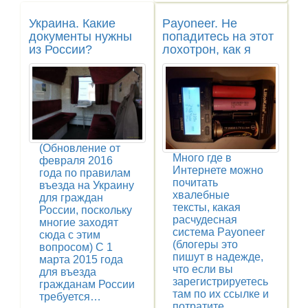
Украина. Какие
Payoneer. Не
документы нужны
попадитесь на этот
из России?
лохотрон, как я
(Обновление от
Много где в
февраля 2016
Интернете можно
года по правилам
почитать
въезда на Украину
хвалебные
для граждан
тексты, какая
России, поскольку
расчудесная
многие заходят
система Payoneer
сюда с этим
(блогеры это
вопросом) С 1
пишут в надежде,
марта 2015 года
что если вы
для въезда
зарегистрируетесь
гражданам России
там по их ссылке и
требуется…
потратите