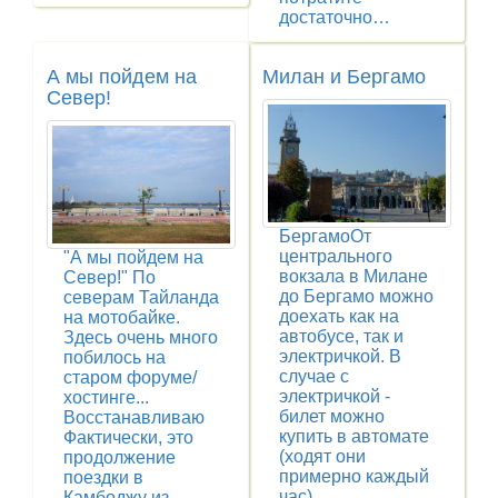
достаточно…
А мы пойдем на
Милан и Бергамо
Север!
БергамоОт
центрального
"А мы пойдем на
вокзала в Милане
Север!" По
до Бергамо можно
северам Тайланда
доехать как на
на мотобайке.
автобусе, так и
Здесь очень много
электричкой. В
побилось на
случае с
старом форуме/
электричкой -
хостинге...
билет можно
Восстанавливаю
купить в автомате
Фактически, это
(ходят они
продолжение
примерно каждый
поездки в
час),…
Камбоджу из