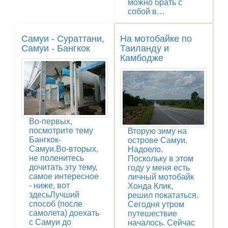
можно брать с
собой в…
Самуи - Сураттани,
На мотобайке по
Самуи - Бангкок
Таиланду и
Камбодже
Во-первых,
посмотрите тему
Вторую зиму на
Бангкок-
острове Самуи.
Самуи.Во-вторых,
Надоело.
не поленитесь
Поскольку в этом
дочитать эту тему,
году у меня есть
самое интересное
личный мотобайк
- ниже, вот
Хонда Клик,
здесьЛучший
решил покататься.
способ (после
Сегодня утром
самолета) доехать
путешествие
с Самуи до
началось. Сейчас