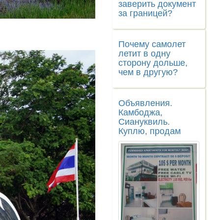
заверить документ
за границей?
Почему самолет
летит в одну
сторону дольше,
чем в другую?
Объявления.
Камбоджа,
Сиануквиль.
Куплю, продам