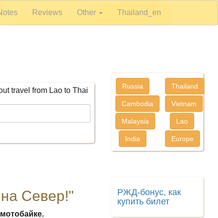
Notes
Reviews
Other
Thailand_en
Russia
Thailand
bout travel from Lao to Thai
Cambodia
Vietnam
Malaysia
Lao
India
Europe
РЖД-бонус, как
на Север!"
купить билет
 мотобайке.