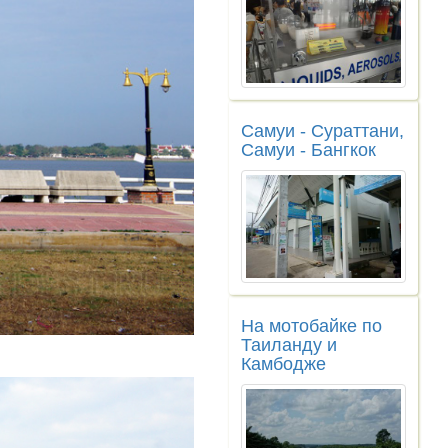
Самуи - Сураттани,
Самуи - Бангкок
На мотобайке по
Таиланду и
Камбодже