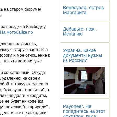
Венесуэла, остров
сь на старом форуме/
Маргарита
ю
ние поездки в Камбоджу
Добавьте, пож.,
На мотобайке по
Испанию
длинно получилось,
льную вторую часть. И я
Украина. Какие
документы нужны
дорогу, и мое отношение к
из России?
, так что история уже
ой собственный. Откуда
 удаленно, на своем
обой, и трачу ежедневно
. "к делу не относится", а
и б не долги и кредиты,
ще не будет ни копейки
Payoneer. Не
удут ночевки "на природе".
попадитесь на этот
деньги все не доходили
лохотрон, как я