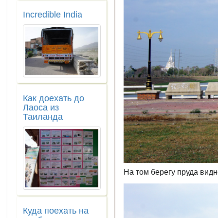
Incredible India
Как доехать до
Лаоса из
Таиланда
На том берегу пруда видн
Куда поехать на