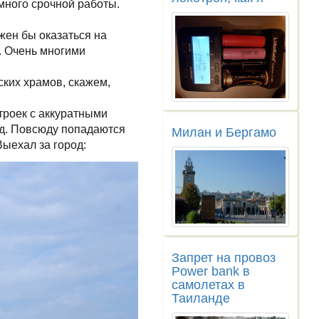
 много срочной работы.
лжен бы оказаться на
о. Очень многими
ских храмов, скажем,
строек с аккуратными
од. Повсюду попадаются
Милан и Бергамо
ыехал за город:
Запрет на провоз
Power bank в
самолетах в
Таиланде