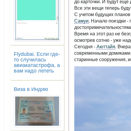
до карточки. И будут еще
Все эти вещи теперь буду
С учетом будущих планов 
Самуи
. Начало поездки -
достопримечательностями
Время на этот раз не без
осмотрев сотню - уже надо
Сегодня -
Аюттайя
. Вчер
современными домиками. 
Flydubai. Если где-
то случилась
старинные сооружения, и
авиакатастрофа, а
вам надо лететь
Виза в Индию