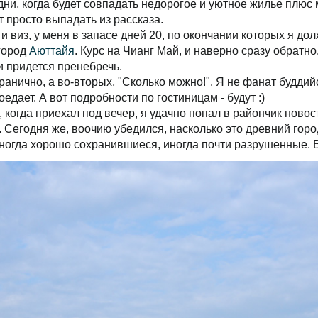
 дни, когда будет совпадать недорогое и уютное жилье плюс
т просто выпадать из рассказа.
и виз, у меня в запасе дней 20, по окончании которых я до
 город
Аюттайя
. Курс на Чианг Май, и наверно сразу обратн
 придется пренебречь.
гранично, а во-вторых, "Сколько можно!". Я не фанат буддий
едает. А вот подробности по гостиницам - будут :)
а, когда приехал под вечер, я удачно попал в райончик ново
Сегодня же, воочию убедился, насколько это древний гор
ногда хорошо сохранившиеся, иногда почти разрушенные. В