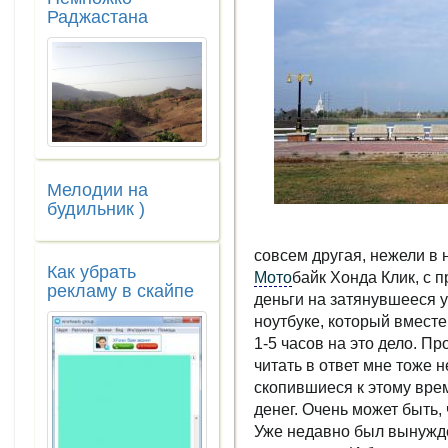
Раджастана
Мелодии на
будильник )
совсем другая, нежели в 
Как убрать
Мото
байк Хонда Клик, с 
рекламу в скайпе
деньги на затянувшееся 
ноутбуке, который вмест
1-5 часов на это дело. Про
читать в ответ
мне тоже н
скопившиеся к этому врем
денег. Очень может быть, 
Уже недавно был вынужде