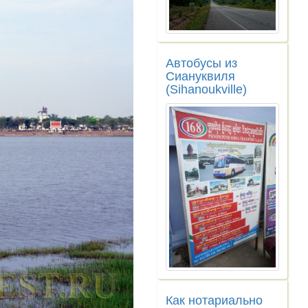
Автобусы из
Сиануквиля
(Sihanoukville)
Как нотариально