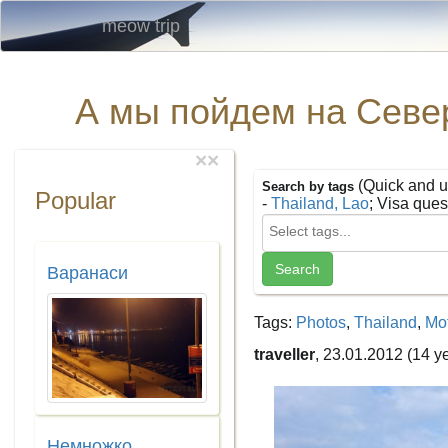
meow trip
А мы пойдем на Севе
×
×
(Quick and u
Search by tags
Popular
-
Thailand, Lao
; Visa ques
Варанаси
Tags:
Photos
,
Thailand
,
Mo
traveller
, 23.01.2012 (14 y
Немножко