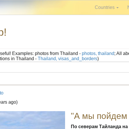
Countries
р!
seful! Examples: photos from Thailand -
photos, thailand
; All a
tions in Thailand -
Thailand, visas_and_borders
)
to
ears ago)
"А мы пойдем 
По северам Тайланда на