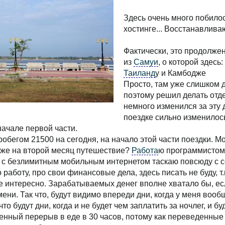
Здесь очень много побило
хостинге... Восстанавлива
Фактически, это продолже
из
Самуи
, о которой здесь:
Таиланд
у и Камбодже
Просто, там уже слишком 
поэтому решил делать отде
немного изменился за эту 
поездке сильно изменилось
начале первой части.
пробегом 21500 на сегодня, на начало этой части поездки. М
уже на второй месяц путешествие?
Работа
ю программистом,
е с безлимитным мобильным интернетом таскаю повсюду с с
 работу, про свои финансовые дела, здесь писать не буду, т.к
е интересно. Зарабатываемых денег вполне хватало бы, есл
ени. Так что, будут видимо впереди дни, когда у меня вооб
что будут дни, когда и не будет чем заплатить за ночлег, и б
нный перерыв в еде в 30 часов, потому как переведенные 