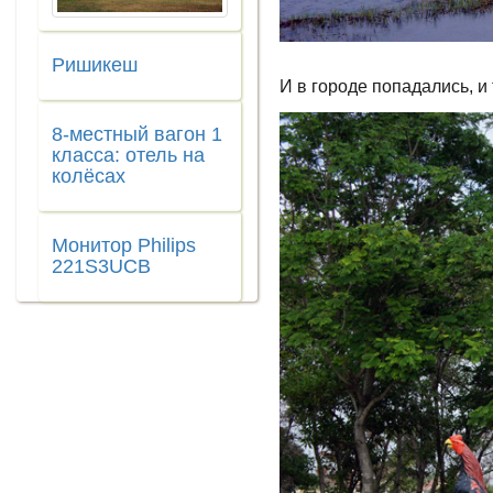
Ришикеш
И в городе попадались, и 
8-местный вагон 1
класса: отель на
колёсах
Монитор Philips
221S3UCB