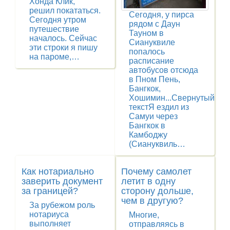
Хонда Клик,
решил покататься.
Сегодня, у пирса
Сегодня утром
рядом с Даун
путешествие
Тауном в
началось. Сейчас
Сиануквиле
эти строки я пишу
попалось
на пароме,…
расписание
автобусов отсюда
в Пном Пень,
Бангкок,
Хошимин...Свернутый
текстЯ ездил из
Самуи через
Бангкок в
Камбоджу
(Сиануквиль…
Как нотариально
Почему самолет
заверить документ
летит в одну
за границей?
сторону дольше,
чем в другую?
За рубежом роль
нотариуса
Многие,
выполняет
отправляясь в