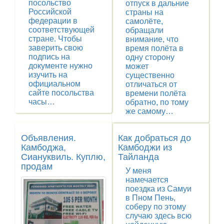
посольство
отпуск в дальние
Российской
страны на
федерации в
самолёте,
соответствующей
обращали
стране. Чтобы
внимание, что
заверить свою
время полёта в
подпись на
одну сторону
документе нужно
может
изучить на
существенно
официальном
отличаться от
сайте посольства
времени полёта
часы…
обратно, по тому
же самому…
Объявления.
Как добраться до
Камбоджа,
Камбоджи из
Сиануквиль. Куплю,
Тайланда
продам
У меня
намечается
поездка из Самуи
в Пном Пень,
соберу по этому
случаю здесь всю