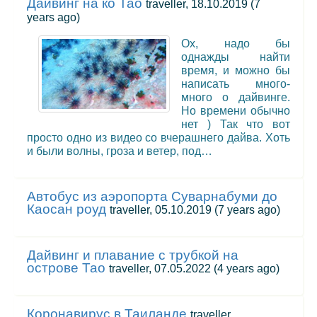
Дайвинг на ко Тао
traveller, 18.10.2019
(7
years ago)
Ох, надо бы
однажды найти
время, и можно бы
написать много-
много о дайвинге.
Но времени обычно
нет ) Так что вот
просто одно из видео со вчерашнего дайва. Хоть
и были волны, гроза и ветер, под…
Автобус из аэропорта Суварнабуми до
Каосан роуд
traveller, 05.10.2019
(7 years ago)
Дайвинг и плавание с трубкой на
острове Тао
traveller, 07.05.2022
(4 years ago)
Коронавирус в Таиланде
traveller,