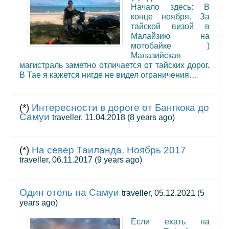
Начало здесь: В
конце ноября. За
тайской визой в
Малайзию на
мотобайке )
Малазийская
магистраль заметно отличается от тайских дорог.
В Тае я кажется нигде не видел ограничения…
(*)
Интересности в дороге от Бангкока до
Самуи
traveller, 11.04.2018
(8 years ago)
(*)
На север Таиланда. Ноябрь 2017
traveller, 06.11.2017
(9 years ago)
Один отель на Самуи
traveller, 05.12.2021
(5
years ago)
Если ехать на