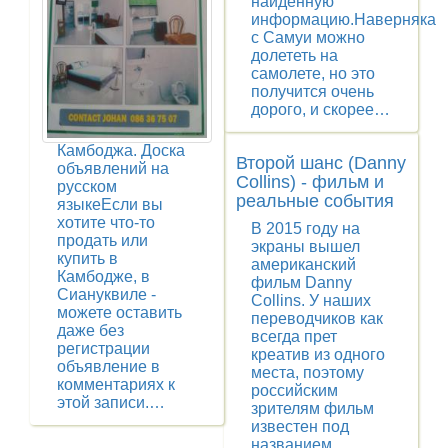
найденную
информацию.Наверняка
с Самуи можно
долететь на
самолете, но это
получится очень
дорого, и скорее…
Камбоджа. Доска
Второй шанс (Danny
объявлений на
Collins) - фильм и
русском
реальные события
языкеЕсли вы
хотите что-то
В 2015 году на
продать или
экраны вышел
купить в
американский
Камбодже, в
фильм Danny
Сиануквиле -
Collins. У наших
можете оставить
переводчиков как
даже без
всегда прет
регистрации
креатив из одного
объявление в
места, поэтому
комментариях к
российским
этой записи.…
зрителям фильм
известен под
названием