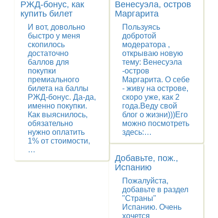
РЖД-бонус, как
Венесуэла, остров
купить билет
Маргарита
И вот, довольно
Пользуясь
быстро у меня
добротой
скопилось
модератора ,
достаточно
открываю новую
баллов для
тему: Венесуэла
покупки
-остров
премиального
Маргарита. О себе
билета на баллы
- живу на острове,
РЖД-бонус. Да-да,
скоро уже, как 2
именно покупки.
года.Веду свой
Как выяснилось,
блог о жизни)))Его
обязательно
можно посмотреть
нужно оплатить
здесь:…
1% от стоимости,
…
Добавьте, пож.,
Испанию
Пожалуйста,
добавьте в раздел
"Страны"
Испанию. Очень
хочется