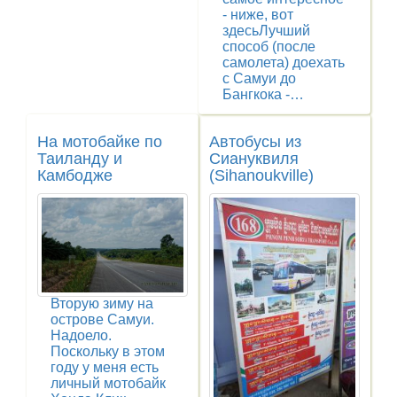
- ниже, вот
здесьЛучший
способ (после
самолета) доехать
с Самуи до
Бангкока -…
На мотобайке по
Автобусы из
Таиланду и
Сиануквиля
Камбодже
(Sihanoukville)
Вторую зиму на
острове Самуи.
Надоело.
Поскольку в этом
году у меня есть
личный мотобайк