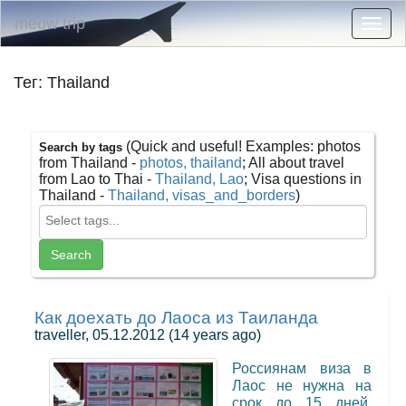
meow trip
Togg
navig
Тег: Thailand
(Quick and useful! Examples: photos
Search by tags
from Thailand -
photos, thailand
; All about travel
from Lao to Thai -
Thailand, Lao
; Visa questions in
Thailand -
Thailand, visas_and_borders
)
Как доехать до Лаоса из Таиланда
traveller, 05.12.2012
(14 years ago)
Россиянам виза в
Лаос не нужна на
срок до 15 дней.