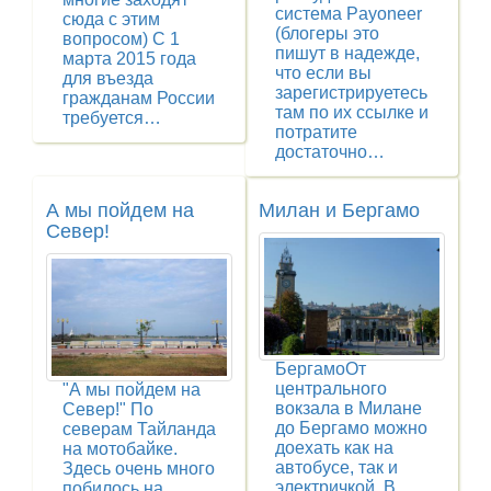
система Payoneer
сюда с этим
(блогеры это
вопросом) С 1
пишут в надежде,
марта 2015 года
что если вы
для въезда
зарегистрируетесь
гражданам России
там по их ссылке и
требуется…
потратите
достаточно…
А мы пойдем на
Милан и Бергамо
Север!
БергамоОт
центрального
"А мы пойдем на
вокзала в Милане
Север!" По
до Бергамо можно
северам Тайланда
доехать как на
на мотобайке.
автобусе, так и
Здесь очень много
электричкой. В
побилось на