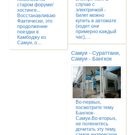
случае с
старом форуме/
электричкой -
хостинге...
билет можно
Восстанавливаю
купить в автомате
Фактически, это
(ходят они
продолжение
примерно каждый
поездки в
час),…
Камбоджу из
Самуи, о…
Самуи - Сураттани,
Самуи - Бангкок
Во-первых,
посмотрите тему
Бангкок-
Самуи.Во-вторых,
не поленитесь
дочитать эту тему,
самое интересное