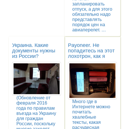
запланировать
отпуск, а для этого
обязательно надо
представлять
порядок цен на
авиаперелет. …
Украина. Какие
Payoneer. Не
документы нужны
попадитесь на этот
из России?
лохотрон, как я
(Обновление от
Много где в
февраля 2016
Интернете можно
года по правилам
почитать
въезда на Украину
хвалебные
для граждан
тексты, какая
России, поскольку
расчудесная
многие заходят