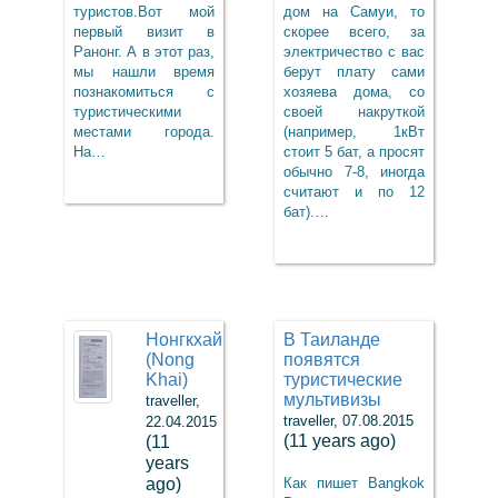
туристов.Вот мой
дом на Самуи, то
первый визит в
скорее всего, за
Ранонг. А в этот раз,
электричество с вас
мы нашли время
берут плату сами
познакомиться с
хозяева дома, со
туристическими
своей накруткой
местами города.
(например, 1кВт
На…
стоит 5 бат, а просят
обычно 7-8, иногда
считают и по 12
бат).…
Нонгкхай
В Таиланде
(Nong
появятся
Khai)
туристические
мультивизы
traveller,
traveller, 07.08.2015
22.04.2015
(11 years ago)
(11
years
ago)
Как пишет Bangkok