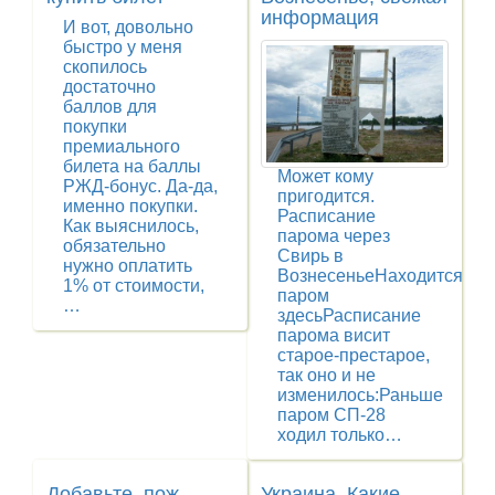
информация
И вот, довольно
быстро у меня
скопилось
достаточно
баллов для
покупки
премиального
билета на баллы
Может кому
РЖД-бонус. Да-да,
пригодится.
именно покупки.
Расписание
Как выяснилось,
парома через
обязательно
Свирь в
нужно оплатить
ВознесеньеНаходится
1% от стоимости,
паром
…
здесьРасписание
парома висит
старое-престарое,
так оно и не
изменилось:Раньше
паром СП-28
ходил только…
Добавьте, пож.,
Украина. Какие