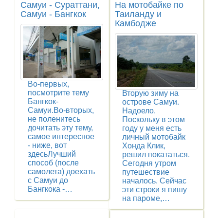
Самуи - Сураттани,
На мотобайке по
Самуи - Бангкок
Таиланду и
Камбодже
Во-первых,
посмотрите тему
Вторую зиму на
Бангкок-
острове Самуи.
Самуи.Во-вторых,
Надоело.
не поленитесь
Поскольку в этом
дочитать эту тему,
году у меня есть
самое интересное
личный мотобайк
- ниже, вот
Хонда Клик,
здесьЛучший
решил покататься.
способ (после
Сегодня утром
самолета) доехать
путешествие
с Самуи до
началось. Сейчас
Бангкока -…
эти строки я пишу
на пароме,…