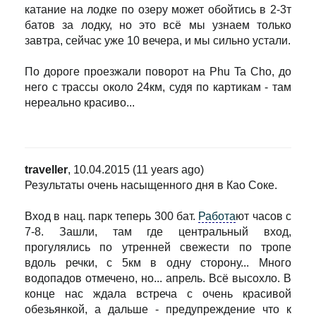
катание на лодке по озеру может обойтись в 2-3т
батов за лодку, но это всё мы узнаем только
завтра, сейчас уже 10 вечера, и мы сильно устали.
По дороге проезжали поворот на Phu Ta Cho, до
него с трассы около 24км, судя по картикам - там
нереально красиво...
traveller
, 10.04.2015 (11 years ago)
Результаты очень насыщенного дня в Као Соке.
Вход в нац. парк теперь 300 бат.
Работа
ют часов с
7-8. Зашли, там где центральный вход,
прогулялись по утренней свежести по тропе
вдоль речки, с 5км в одну сторону... Много
водопадов отмечено, но... апрель. Всё высохло. В
конце нас ждала встреча с очень красивой
обезьянкой, а дальше - предупреждение что к