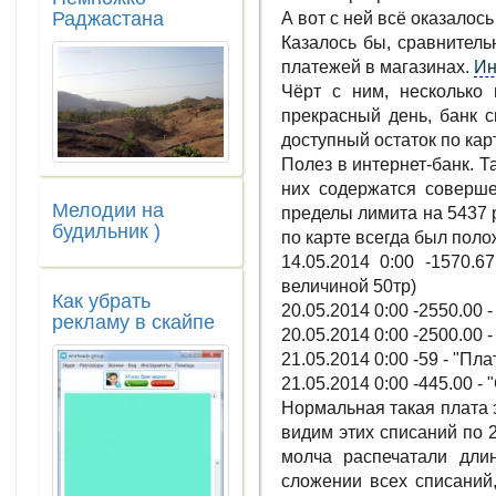
Раджастана
А вот с ней всё оказалось 
Казалось бы, сравнитель
платежей в магазинах.
Ин
Чёрт с ним, несколько 
прекрасный день, банк с
доступный остаток по карте 
Полез в интернет-банк. Та
них содержатся соверше
Мелодии на
пределы лимита на 5437 
будильник )
по карте всегда был поло
14.05.2014 0:00 -1570.
величиной 50тр)
Как убрать
20.05.2014 0:00 -2550.00
рекламу в скайпе
20.05.2014 0:00 -2500.00
21.05.2014 0:00 -59 - "П
21.05.2014 0:00 -445.00 -
Нормальная такая плата з
видим этих списаний по 2
молча распечатали длин
сложении всех списаний,