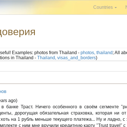
Countries
 доверия
seful! Examples: photos from Thailand -
photos, thailand
; All a
tions in Thailand -
Thailand, visas_and_borders
)
нов
ears ago)
т в банке Траст. Ничего особенного в своём сегменте "р
енты, дорогущая обязательная страховка, которая ни от
хоть на 1 рубль меньше текущего платежа... Ну и ладно, с
мплекте с ним мне вручили кредитную карту "Trust travel" с