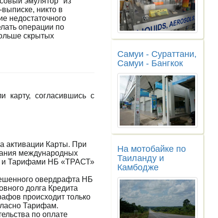
нсовый эмулятор" из
-выписке, никто в
вие недостаточного
лать операции по
больше скрытых
Самуи - Сураттани,
Самуи - Бангкок
и карту, согласившись с
а активации Карты. При
На мотобайке по
вания международных
Таиланду и
а и Тарифами НБ «ТРАСТ»
Камбодже
решенного овердрафта НБ
овного долга Кредита
рафов происходит только
гласно Тарифам.
тельства по оплате