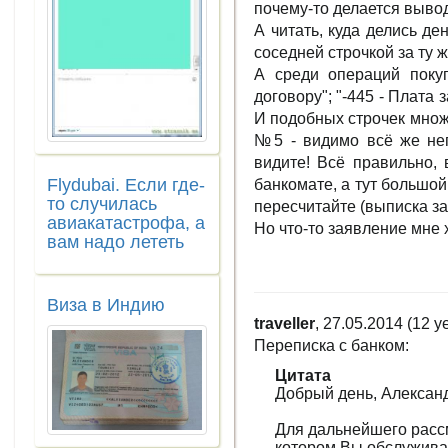
почему-то делается выво
А читать, куда делись де
соседней строчкой за ту же
А среди операций покуп
договору"; "-445 - Плата 
И подобных строчек множе
№5 - видимо всё же неп
видите! Всё правильно,
Flydubai. Если где-
банкомате, а тут большой
то случилась
пересчитайте (выписка за
авиакатастрофа, а
Но что-то заявление мне хо
вам надо лететь
Виза в Индию
traveller
, 27.05.2014 (12 y
Переписка с банком:
Цитата
Добрый день, Алексан
Для дальнейшего расс
котором Вы обслужива