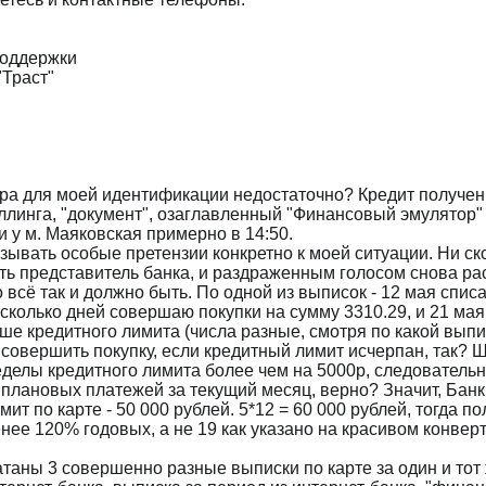
поддержки
"Траст"
а для моей идентификации недостаточно? Кредит получен
ллинга, "документ", озаглавленный "Финансовый эмулятор" -
и у м. Маяковская примерно в 14:50.
ывать особые претензии конкретно к моей ситуации. Ни ск
ть представитель банка, и раздраженным голосом снова расс
 всё так и должно быть. По одной из выписок - 12 мая списа
колько дней совершаю покупки на сумму 3310.29, и 21 мая и
ьше кредитного лимита (числа разные, смотря по какой выпи
овершить покупку, если кредитный лимит исчерпан, так? 
ределы кредитного лимита более чем на 5000р, следователь
плановых платежей за текущий месяц, верно? Значит, Банк
мит по карте - 50 000 рублей. 5*12 = 60 000 рублей, тогда п
нее 120% годовых, а не 19 как указано на красивом конверт
атаны 3 совершенно разные выписки по карте за один и тот