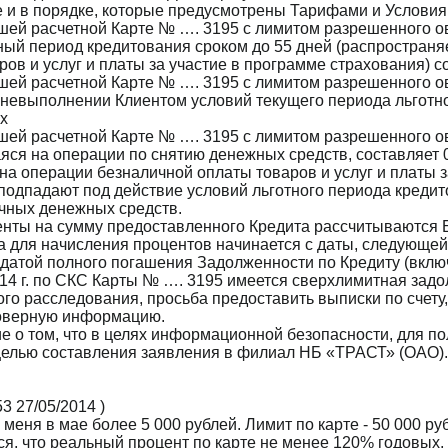
 и в порядке, которые предусмотрены Тарифами и Условия
шей расчетной Карте № …. 3195 с лимитом разрешенного 
тный период кредитования сроком до 55 дней (распространя
ов и услуг и платы за участие в программе страхования) с
шей расчетной Карте № …. 3195 с лимитом разрешенного 
 невыполнении Клиентом условий текущего периода льготн
х
шей расчетной Карте № …. 3195 с лимитом разрешенного 
ся на операции по снятию денежных средств, составляет 0
на операции безналичной оплаты товаров и услуг и платы 
подпадают под действие условий льготного периода кредито
чных денежных средств.
нты на сумму предоставленного Кредита рассчитываются 
ка для начисления процентов начинается с даты, следующей
 датой полного погашения Задолженности по Кредиту (вклю
014 г. по СКС Карты № …. 3195 имеется сверхлимитная задо
го расследования, просьба предоставить выписки по счету
оверную информацию.
 о том, что в целях информационной безопасности, для пол
целью составления заявления в филиал НБ «ТРАСТ» (ОАО).
:53 27/05/2014
)
 меня в мае более 5 000 рублей. Лимит по карте - 50 000 руб
ся, что реальный процент по карте не менее 120% годовых, 