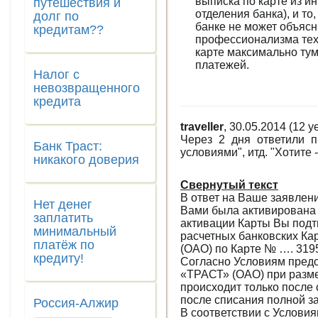
выписка по карте из и
путешествия и
отделения банка), и то
долг по
банке не может объясни
кредитам??
профессионализма тех
карте максимально тум
платежей.
Налог с
невозвращенного
кредита
traveller
, 30.05.2014 (12 y
Через 2 дня ответили п
Банк Траст:
условиями", итд. "Хотите 
никакого доверия
Свернутый текст
В ответ на Ваше заявлени
Нет денег
Вами была активирована 
заплатить
активации Карты Вы под
минимальный
расчетных банковских К
платёж по
(ОАО) по Карте № …. 319
кредиту!
Согласно Условиям предо
«ТРАСТ» (ОАО) при разме
происходит только после
после списания полной з
Россия-Алжир
В соответствии с Условия