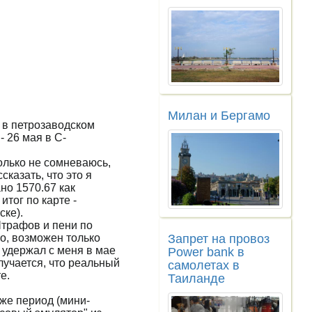
Милан и Бергамо
 в петрозаводском
 26 мая в С-
олько не сомневаюсь,
казать, что это я
но 1570.67 как
тог по карте -
ске).
Штрафов и пени по
Запрет на провоз
но, возможен только
 удержал с меня в мае
Power bank в
олучается, что реальный
самолетах в
е.
Таиланде
 же период (мини-