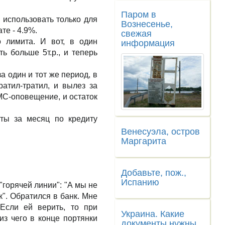
Паром в
 использовать только для
Вознесенье,
те - 4.9%.
свежая
о лимита. И вот, в один
информация
ь больше 5т.р., и теперь
за один и тот же период, в
атил-тратил, и вылез за
МС-оповещение, и остаток
нты за месяц по кредиту
Венесуэла, остров
Маргарита
Добавьте, пож.,
Испанию
"горячей линии": "А мы не
к". Обратился в банк. Мне
 Если ей верить, то при
Украина. Какие
из чего в конце портянки
документы нужны