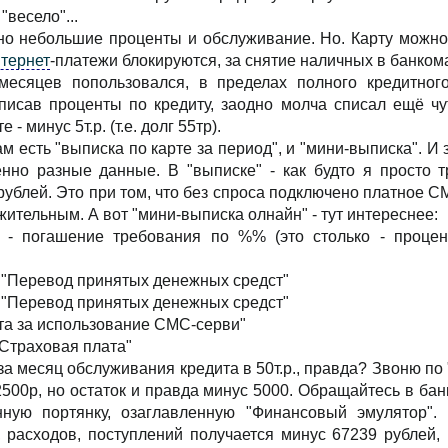
"весело"...
но небольшие проценты и обслуживание. Но. Карту можно
тернет
-платежи блокируются, за снятие наличных в банкома
месяцев попользовался, в пределах полного кредитног
писав проценты по кредиту, заодно молча списал ещё чут
- минус 5т.р. (т.е. долг 55тр).
м есть "выписка по карте за период", и "мини-выписка". И 
нно разные данные. В "выписке" - как будто я просто тр
рублей. Это при том, что без спроса подключено платное С
жительным. А вот "мини-выписка олнайн" - тут интереснее:
67 - погашение требования по %% (это столько - проце
 - "Перевод принятых денежных средст"
 - "Перевод принятых денежных средст"
лата за использование СМС-серви"
 "Страховая плата"
а месяц обслуживания кредита в 50т.р., правда? Звоню по 
500р, но остаток и правда минус 5000. Обращайтесь в бан
ную портянку, озаглавленную "Финансовый эмулятор".
 расходов, поступлений получается минус 67239 рублей, 