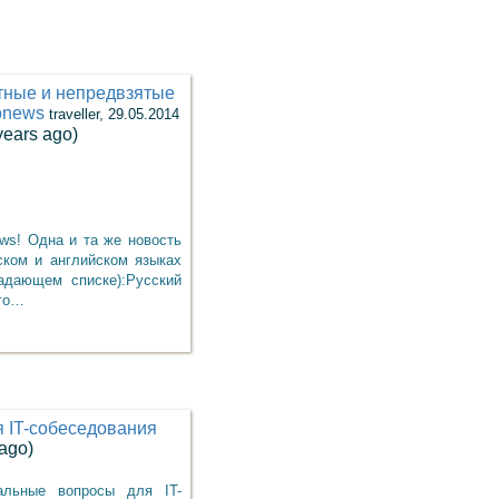
тные и непредвзятые
onews
traveller, 29.05.2014
years ago)
ews! Одна и та же новость
ском и английском языках
адающем списке):Русский
ого…
 IT-собеседования
 ago)
альные вопросы для IT-