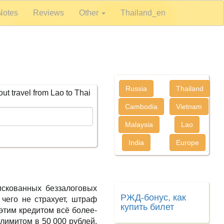
Notes
Reviews
Other
Thailand_en
Russia
Thailand
bout travel from Lao to Thai
Cambodia
Vietnam
Malaysia
Lao
India
Europe
искованных беззалоговых
РЖД-бонус, как
 чего не страхует, штраф
купить билет
 этим кредитом всё более-
 лимитом в 50 000 рублей.