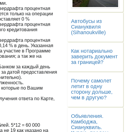
ми.
овердрафта процентная
ется только на операции
оставляет 0 %
Автобусы из
овердрафта процентная
Сиануквиля
ого кредитования
(Sihanoukville)
овердрафта процентная
,14 % в день. Указанная
Как нотариально
за участие в Программе
вания; а так же на
заверить документ
за границей?
Банком за каждый день
 за датой предоставления
чительно).
Почему самолет
лженность.
летит в одну
, которые по Вашим
сторону дольше,
чем в другую?
учения ответа по Карте,
Объявления.
Камбоджа,
лей. 5*12 = 60 000
Сиануквиль.
а не 19 как указано на