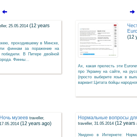
(12 years
Чес
eller, 25.05.2014
Eur
(12 
ккею, проходившему в Минске,
или финнам за поражение на
 победили. В Питере двойной
 города. Финны…
Ах, какая прелесть эти Euron
про Украину на сайте, на рус
(просто выберите язык в вып
вариант:Цитата бойцы народн
Ночь музеев
Нормальные вопросы для
traveller,
(12 years
(12 years ago)
traveller, 31.05.2014
17.05.2014
Увидено в Интернете: Норм