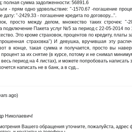
д: полная сумма задолженности: 56891.6
ньги - прям одно удовольствие: "-1570.67 -погашение проце
 дату: "-2429.33 - погашение кредита по договору...".
ок, просто между делом, множество таких строчек: "-2
за подключение Пакета услуг №5 за период с 22-05-2014 по 1
ство. Это кроме страховок, процентов по кредиту, платы за 
рошенная страховка") И девушка, вручившая эту распеча
 вот в конце, такая сумма и получается, просто вы наве
 процент за их снятие (в курсе, потому и не снимал минимум
 весь период на 4 листах), и можете попробовать написать 
чется написать не в банк, а в суд...
ears ago)
др Николаевич!
мотрения Вашего обращения уточните, пожалуйста, адрес 
етесь и контактные телефоны.