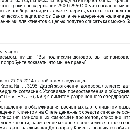
нтернет-банка, выписка за период из интернет-банка, "фина
, что строки про удержание 2500+2550 20 мая согласно мини
ть и вообще не видит - хочется верить, что всё это следст
нических специалистов Банка, а не намеренное желание де
анными для клиентов с целью попутно списать как можно 
ears ago)
исьмом, ну да, "Вы подписали договор, вы активировал
- попробуйте доказать, что мы не правы"
е от 27.05.2014 г. сообщаем следующее:
Карта № …. 3195. Датой заключения договора является дат
твердили согласие с Условиями предоставления и обслужи
арт НБ «ТРАСТ» (ОАО) с лимитом разрешенного овердрафт
5.
ставления и обслуживания расчетных карт с лимитом раз
щении Клиентом на Счете денежных средств списание осн
 списания начисленных комиссий и процентов, списание шт
адолженности, начисление которых производится строго со
ми с даты заключения Договора у Клиента возникают обяза