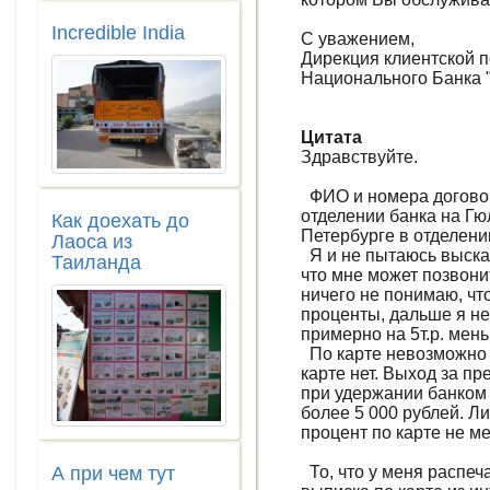
Incredible India
С уважением,
Дирекция клиентской 
Национального Банка 
Цитата
Здравствуйте.
ФИО и номера договор
отделении банка на Гю
Как доехать до
Петербурге в отделени
Лаоса из
Я и не пытаюсь высказ
Таиланда
что мне может позвони
ничего не понимаю, что
проценты, дальше я нес
примерно на 5т.р. мен
По карте невозможно с
карте нет. Выход за п
при удержании банком 
более 5 000 рублей. Ли
процент по карте не ме
А при чем тут
То, что у меня распеч