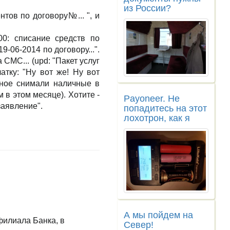
из России?
нтов по договору№... ", и
00: списание средств по
9-06-2014 по договору...".
СМС... (upd: "Пакет услуг
тку: "Ну вот же! Ну вот
рное снимали наличные в
 в этом месяце). Хотите -
Payoneer. Не
заявление".
попадитесь на этот
лохотрон, как я
А мы пойдем на
филиала Банка, в
Север!