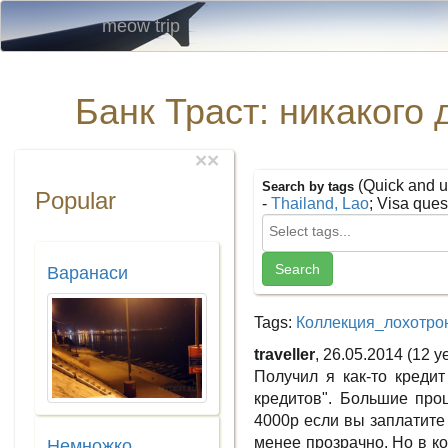
meow trip
Банк Траст: никакого
×
×
(Quick and u
Search by tags
Popular
-
Thailand, Lao
; Visa ques
Варанаси
Tags:
Коллекция_лохотро
traveller
, 26.05.2014 (12 y
Получил я как-то креди
кредитов". Большие проц
4000р если вы заплатите 
менее прозрачно. Но в ко
Немножко