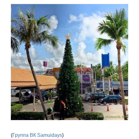
(
Группа ВК Samuidays
)