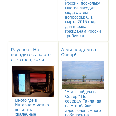
России, поскольку
многие заходят
сюда с этим
вопросом) С 1
марта 2015 года
для въезда
гражданам России
требуется…
Payoneer. Не
А мы пойдем на
попадитесь на этот
Север!
лохотрон, как я
"А мы пойдем на
Север!" По
Много где в
северам Тайланда
Интернете можно
на мотобайке.
почитать
Здесь очень много
хвалебные
побилось на