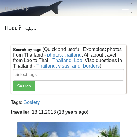
meow trip
Togg
navig
Новый год...
(Quick and useful! Examples: photos
Search by tags
from Thailand -
photos, thailand
; All about travel
from Lao to Thai -
Thailand, Lao
; Visa questions in
Thailand -
Thailand, visas_and_borders
)
Tags:
Sosiety
traveller
, 13.11.2013 (13 years ago)