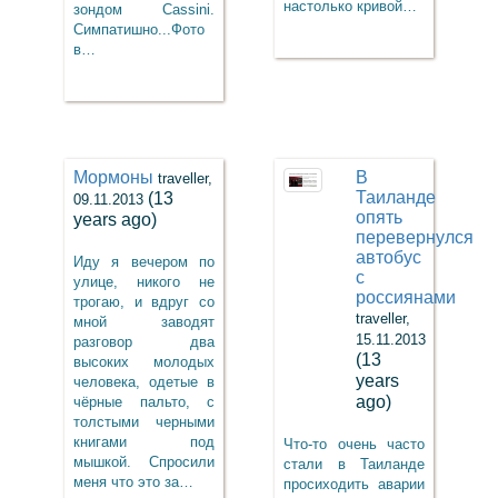
настолько кривой…
зондом Cassini.
Симпатишно...Фото
в…
Мормоны
В
traveller,
Таиланде
(13
09.11.2013
опять
years ago)
перевернулся
автобус
Иду я вечером по
с
улице, никого не
россиянами
трогаю, и вдруг со
traveller,
мной заводят
15.11.2013
разговор два
(13
высоких молодых
years
человека, одетые в
ago)
чёрные пальто, с
толстыми черными
книгами под
Что-то очень часто
мышкой. Спросили
стали в Таиланде
меня что это за…
просиходить аварии