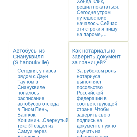
Хонда Клик,
решил покататься.
Сегодня утром
путешествие
началось. Сейчас
эти строки я пишу
на пароме,…
Автобусы из
Как нотариально
Сиануквиля
заверить документ
(Sihanoukville)
за границей?
Сегодня, у пирса
За рубежом роль
рядом с Даун
нотариуса
Тауном в
выполняет
Сиануквиле
посольство
попалось
Российской
расписание
федерации в
автобусов отсюда
соответствующей
в Пном Пень,
стране. Чтобы
Бангкок,
заверить свою
Хошимин...Свернутый
подпись на
текстЯ ездил из
документе нужно
Самуи через
изучить на
Бангкок в
официальном