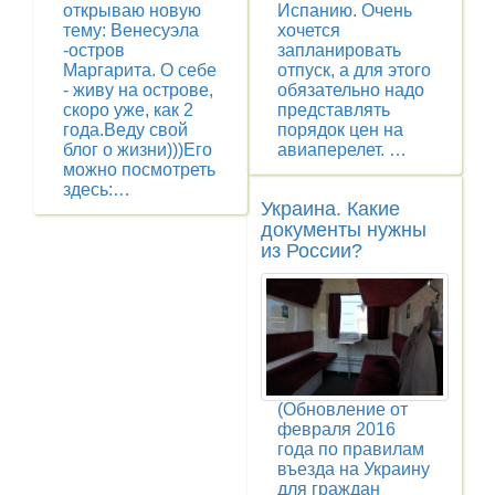
открываю новую
Испанию. Очень
тему: Венесуэла
хочется
-остров
запланировать
Маргарита. О себе
отпуск, а для этого
- живу на острове,
обязательно надо
скоро уже, как 2
представлять
года.Веду свой
порядок цен на
блог о жизни)))Его
авиаперелет. …
можно посмотреть
здесь:…
Украина. Какие
документы нужны
из России?
(Обновление от
февраля 2016
года по правилам
въезда на Украину
для граждан