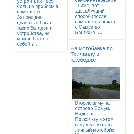
самое интересное
устройтвах - все
- ниже, вот
больше проблем в
здесьЛучший
самолетах...
способ (после
Запрещено
самолета) доехать
сдавать в багаж
с Самуи до
такие батареи и
Бангкока -…
устройства, но
можно брать с
собой в…
На мотобайке по
Таиланду и
Камбодже
Вторую зиму на
острове Самуи.
Надоело.
Поскольку в этом
году у меня есть
личный мотобайк