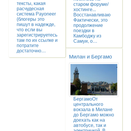
тексты, какая
старом форуме/
расчудесная
хостинге...
система Payoneer
Восстанавливаю
(блогеры это
Фактически, это
пишут в надежде,
продолжение
что если вы
поездки в
зарегистрируетесь
Камбоджу из
там по их ссылке и
Самуи, о…
потратите
достаточно…
Милан и Бергамо
БергамоОт
центрального
вокзала в Милане
до Бергамо можно
доехать как на
автобусе, так и
электричкой. В