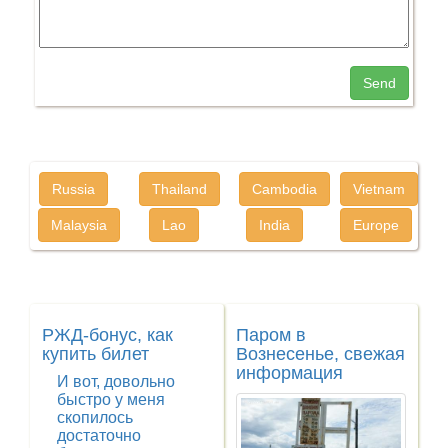
Send
Russia
Thailand
Cambodia
Vietnam
Malaysia
Lao
India
Europe
РЖД-бонус, как
Паром в
купить билет
Вознесенье, свежая
информация
И вот, довольно
быстро у меня
скопилось
достаточно