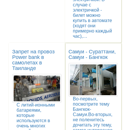
случае с
электричкой -
билет можно
купить в автомате
(ходят они
примерно каждый
час),…
Запрет на провоз
Самуи - Сураттани,
Power bank в
Самуи - Бангкок
самолетах в
Таиланде
Во-первых,
посмотрите тему
С литий-ионными
Бангкок-
батареями,
Самуи.Во-вторых,
которые
не поленитесь
используются в
дочитать эту тему,
очень многих