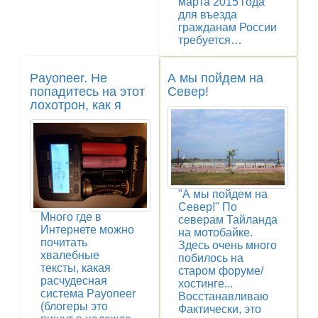
марта 2015 года
для въезда
гражданам России
требуется…
Payoneer. Не
А мы пойдем на
попадитесь на этот
Север!
лохотрон, как я
"А мы пойдем на
Север!" По
Много где в
северам Тайланда
Интернете можно
на мотобайке.
почитать
Здесь очень много
хвалебные
побилось на
тексты, какая
старом форуме/
расчудесная
хостинге...
система Payoneer
Восстанавливаю
(блогеры это
Фактически, это