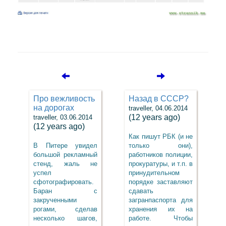
Про вежливость
Назад в СССР?
на дорогах
traveller, 04.06.2014
(12 years ago)
traveller, 03.06.2014
(12 years ago)
Как пишут РБК (и не
В Питере увидел
только они),
большой рекламный
работников полиции,
стенд, жаль не
прокуратуры, и т.п. в
успел
принудительном
сфотографировать.
порядке заставляют
Баран с
сдавать
закрученными
загранпаспорта для
рогами, сделав
хранения их на
несколько шагов,
работе. Чтобы