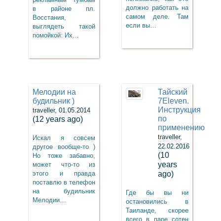
должно работать на
в районе пл.
самом деле. Там
Восстания,
если вы…
выглядеть такой
помойкой: Их…
Мелодии на
Тайский
будильник )
7Eleven.
Инструкция
traveller, 01.05.2014
по
(12 years ago)
применению
traveller,
Искал я совсем
22.02.2016
другое вообще-то )
(10
Но тоже забавно,
years
может что-то из
этого и правда
ago)
поставлю в телефон
на будильник
Где бы вы ни
Мелодии…
остановились в
Таиланде, скорее
всего в паре сотен