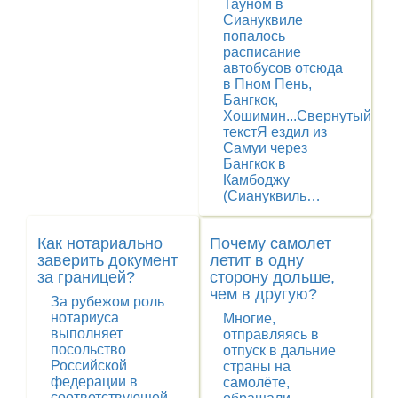
Тауном в
Сиануквиле
попалось
расписание
автобусов отсюда
в Пном Пень,
Бангкок,
Хошимин...Свернутый
текстЯ ездил из
Самуи через
Бангкок в
Камбоджу
(Сиануквиль…
Как нотариально
Почему самолет
заверить документ
летит в одну
за границей?
сторону дольше,
чем в другую?
За рубежом роль
нотариуса
Многие,
выполняет
отправляясь в
посольство
отпуск в дальние
Российской
страны на
федерации в
самолёте,
соответствующей