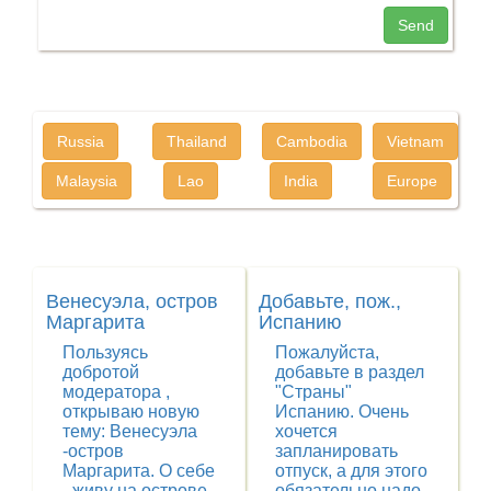
Send
Russia
Thailand
Cambodia
Vietnam
Malaysia
Lao
India
Europe
Венесуэла, остров
Добавьте, пож.,
Маргарита
Испанию
Пользуясь
Пожалуйста,
добротой
добавьте в раздел
модератора ,
"Страны"
открываю новую
Испанию. Очень
тему: Венесуэла
хочется
-остров
запланировать
Маргарита. О себе
отпуск, а для этого
- живу на острове,
обязательно надо