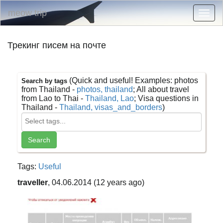
meow trip
Togg
navig
Трекинг писем на почте
(Quick and useful! Examples: photos
Search by tags
from Thailand -
photos, thailand
; All about travel
from Lao to Thai -
Thailand, Lao
; Visa questions in
Thailand -
Thailand, visas_and_borders
)
Tags:
Useful
traveller
, 04.06.2014 (12 years ago)