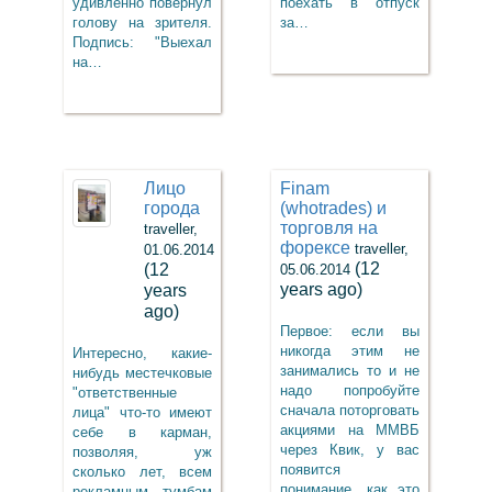
удивленно повернул
поехать в отпуск
голову на зрителя.
за…
Подпись: "Выехал
на…
Лицо
Finam
города
(whotrades) и
торговля на
traveller,
форексе
traveller,
01.06.2014
(12
(12
05.06.2014
years ago)
years
ago)
Первое: если вы
никогда этим не
Интересно, какие-
занимались то и не
нибудь местечковые
надо попробуйте
"ответственные
сначала поторговать
лица" что-то имеют
акциями на ММВБ
себе в карман,
через Квик, у вас
позволяя, уж
появится
сколько лет, всем
понимание, как это
рекламным тумбам