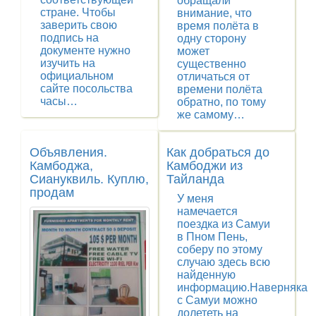
обращали
стране. Чтобы
внимание, что
заверить свою
время полёта в
подпись на
одну сторону
документе нужно
может
изучить на
существенно
официальном
отличаться от
сайте посольства
времени полёта
часы…
обратно, по тому
же самому…
Объявления.
Как добраться до
Камбоджа,
Камбоджи из
Сиануквиль. Куплю,
Тайланда
продам
У меня
намечается
поездка из Самуи
в Пном Пень,
соберу по этому
случаю здесь всю
найденную
информацию.Наверняка
с Самуи можно
долететь на