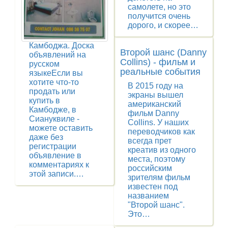
самолете, но это
получится очень
дорого, и скорее…
Камбоджа. Доска
Второй шанс (Danny
объявлений на
Collins) - фильм и
русском
реальные события
языкеЕсли вы
хотите что-то
В 2015 году на
продать или
экраны вышел
купить в
американский
Камбодже, в
фильм Danny
Сиануквиле -
Collins. У наших
можете оставить
переводчиков как
даже без
всегда прет
регистрации
креатив из одного
объявление в
места, поэтому
комментариях к
российским
этой записи.…
зрителям фильм
известен под
названием
"Второй шанс".
Это…