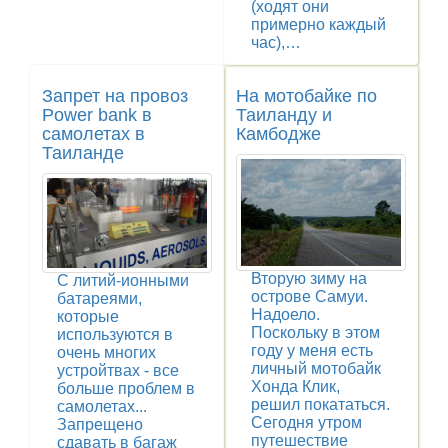
(ходят они
примерно каждый
час),…
Запрет на провоз
На мотобайке по
Power bank в
Таиланду и
самолетах в
Камбодже
Таиланде
Вторую зиму на
С литий-ионными
острове Самуи.
батареями,
Надоело.
которые
Поскольку в этом
используются в
году у меня есть
очень многих
личный мотобайк
устройтвах - все
Хонда Клик,
больше проблем в
решил покататься.
самолетах...
Сегодня утром
Запрещено
путешествие
сдавать в багаж