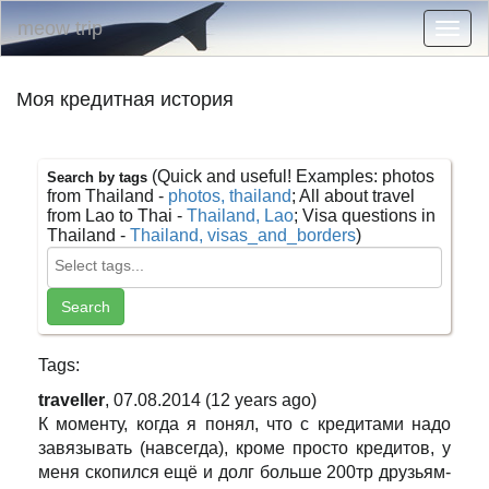
meow trip
Togg
navig
Моя кредитная история
(Quick and useful! Examples: photos
Search by tags
from Thailand -
photos, thailand
; All about travel
from Lao to Thai -
Thailand, Lao
; Visa questions in
Thailand -
Thailand, visas_and_borders
)
Tags:
traveller
, 07.08.2014 (12 years ago)
К моменту, когда я понял, что с кредитами надо
завязывать (навсегда), кроме просто кредитов, у
меня скопился ещё и долг больше 200тр друзьям-