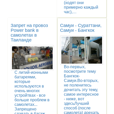
(ходят они
примерно каждый
час),…
Запрет на провоз
Самуи - Сураттани,
Power bank в
Самуи - Бангкок
самолетах в
Таиланде
Во-первых,
посмотрите тему
С литий-ионными
Бангкок-
батареями,
Самуи.Во-вторых,
которые
не поленитесь
используются в
дочитать эту тему,
очень многих
самое интересное
устройтвах - все
- ниже, вот
больше проблем в
здесьЛучший
самолетах...
способ (после
Запрещено
самолета) доехать
сдавать в багаж