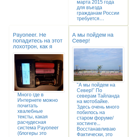
марта 2015 года
для въезда
гражданам России
требуется…
Payoneer. Не
А мы пойдем на
попадитесь на этот
Север!
лохотрон, как я
"А мы пойдем на
Север!" По
Много где в
северам Тайланда
Интернете можно
на мотобайке.
почитать
Здесь очень много
хвалебные
побилось на
тексты, какая
старом форуме/
расчудесная
хостинге...
система Payoneer
Восстанавливаю
(блогеры это
Фактически, это