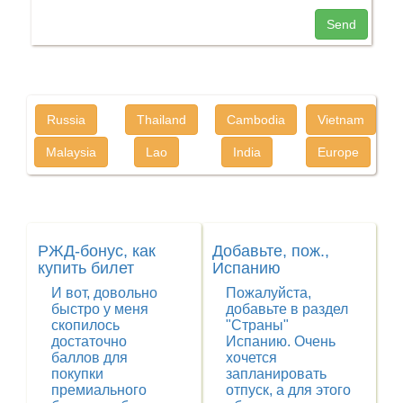
Send
Russia
Thailand
Cambodia
Vietnam
Malaysia
Lao
India
Europe
РЖД-бонус, как
Добавьте, пож.,
купить билет
Испанию
И вот, довольно
Пожалуйста,
быстро у меня
добавьте в раздел
скопилось
"Страны"
достаточно
Испанию. Очень
баллов для
хочется
покупки
запланировать
премиального
отпуск, а для этого