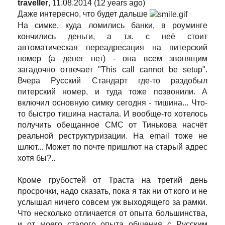
traveller
, 11.08.2014 (12 years ago)
Даже интересно, что будет дальше
На симке, куда ломились банки, в роуминге
кончились деньги, а т.к. с неё стоит
автоматическая переадресация на питерский
номер (а денег нет) - она всем звонящим
загадочно отвечает "This call cannot be setup".
Вчера Русский Стандарт где-то раздобыл
питерский номер, и туда тоже позвонили. А
включил основную симку сегодня - тишина... Что-
то быстро тишина настала. И вообще-то хотелось
получить обещанное СМС от Тинькова насчёт
реальной реструктуризации. На email тоже не
шлют... Может по почте пришлют на старый адрес
хотя бы?..
Кроме грубостей от Траста на третий день
просрочки, надо сказать, пока я так ни от кого и не
услышал ничего совсем уж выходящего за рамки.
Что несколько отличается от опыта большинства,
и от моего старого опыта общения с Русским