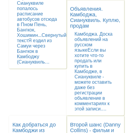
Сиануквиле
Объявления.
попалось
расписание
Камбоджа,
автобусов отсюда
Сиануквиль. Куплю,
в Пном Пень,
продам
Бангкок,
Камбоджа. Доска
Хошимин...Свернутый
объявлений на
текстЯ ездил из
русском
Самуи через
языкеЕсли вы
Бангкок в
хотите что-то
Камбоджу
продать или
(Сиануквиль…
купить в
Камбодже, в
Сиануквиле -
можете оставить
даже без
регистрации
объявление в
комментариях к
этой записи.…
Как добраться до
Второй шанс (Danny
Камбоджи из
Collins) - фильм и