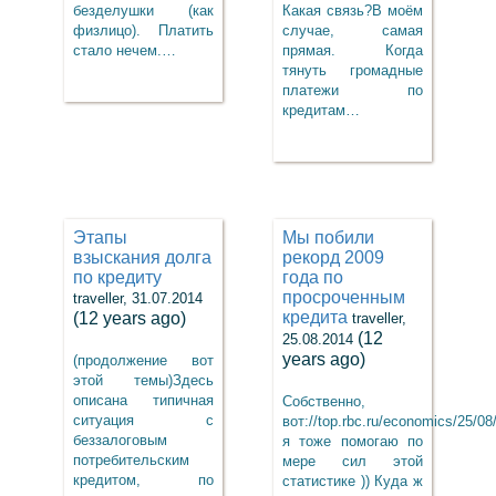
безделушки (как
Какая связь?В моём
физлицо). Платить
случае, самая
стало нечем.…
прямая. Когда
тянуть громадные
платежи по
кредитам…
Этапы
Мы побили
взыскания долга
рекорд 2009
по кредиту
года по
просроченным
traveller, 31.07.2014
кредита
(12 years ago)
traveller,
(12
25.08.2014
years ago)
(продолжение вот
этой темы)Здесь
описана типичная
Собственно,
ситуация с
вот://top.rbc.ru/economics/25/0
беззалоговым
я тоже помогаю по
потребительским
мере сил этой
кредитом, по
статистике )) Куда ж