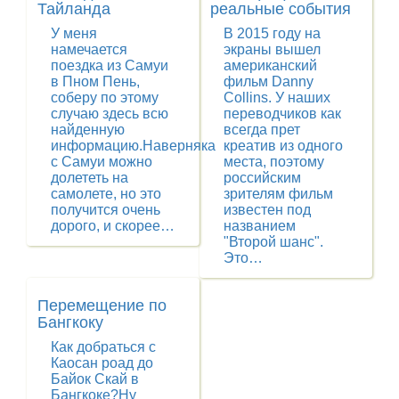
Тайланда
реальные события
У меня
В 2015 году на
намечается
экраны вышел
поездка из Самуи
американский
в Пном Пень,
фильм Danny
соберу по этому
Collins. У наших
случаю здесь всю
переводчиков как
найденную
всегда прет
информацию.Наверняка
креатив из одного
с Самуи можно
места, поэтому
долететь на
российским
самолете, но это
зрителям фильм
получится очень
известен под
дорого, и скорее…
названием
"Второй шанс".
Это…
Перемещение по
Бангкоку
Как добраться с
Каосан роад до
Байок Скай в
Бангкоке?Ну