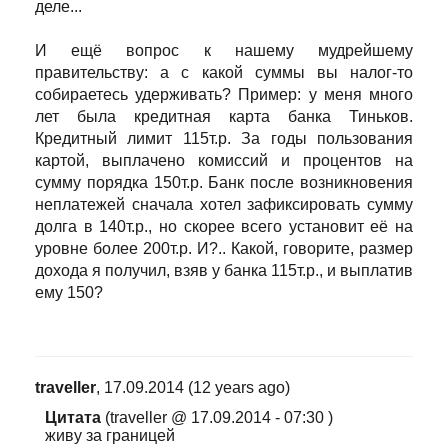
деле...
И ещё вопрос к нашему мудрейшему
правительству: а с какой суммы вы налог-то
собираетесь удерживать? Пример: у меня много
лет была кредитная карта банка Тиньков.
Кредитный лимит 115т.р. За годы пользования
картой, выплачено комиссий и процентов на
сумму порядка 150т.р. Банк после возникновения
неплатежей сначала хотел зафиксировать сумму
долга в 140т.р., но скорее всего установит её на
уровне более 200т.р. И?.. Какой, говорите, размер
дохода я получил, взяв у банка 115т.р., и выплатив
ему 150?
traveller
, 17.09.2014 (12 years ago)
Цитата
(traveller @ 17.09.2014 - 07:30
)
живу за границей