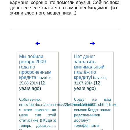
кармане, хорошо что помогли друзья. Сейчас пока
денег еле-еле хватает на самое необходимое. (из
жизни злостного мошенника...)
Мы побили
Нет денег
рекорд 2009
заплатить
года по
минимальный
просроченным
платёж по
кредита
кредиту!
traveller,
traveller,
(12
(12
25.08.2014
31.07.2014
years ago)
years ago)
Собственно,
Сразу же вам
вот://top.rbc.ru/economics/25/08/2014/944901.shtmlЧтож,
несколько
я тоже помогаю по
ссылок.Когда ваших
мере сил этой
родственников
статистике )) Куда ж
достанут
теперь деваться...
телефонными