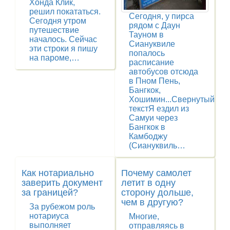
Хонда Клик,
решил покататься.
Сегодня, у пирса
Сегодня утром
рядом с Даун
путешествие
Тауном в
началось. Сейчас
Сиануквиле
эти строки я пишу
попалось
на пароме,…
расписание
автобусов отсюда
в Пном Пень,
Бангкок,
Хошимин...Свернутый
текстЯ ездил из
Самуи через
Бангкок в
Камбоджу
(Сиануквиль…
Как нотариально
Почему самолет
заверить документ
летит в одну
за границей?
сторону дольше,
чем в другую?
За рубежом роль
нотариуса
Многие,
выполняет
отправляясь в