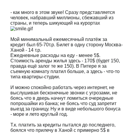
- как много в этом звуке! Сразу представляется
человек, набравший миллионы, сбежавший из
страны, и теперь шикующий на курортах
Мой минимальный ежемесячный платёж за
кредит был 65-70т.р. Билет в одну сторону Москва-
Ханой - 14 т.р.
Ежедневные расходы на еду - менее 5$.
Стоимость аренды жилья здесь - 170$ (будет 150,
правда ещё залог те же 150). В Питере я за
съемную комнату платил больше, а здесь - что-то
типа квартиры-студии.
И можно спокойно работать через интернет, не
выслушивая бесконечные звонки с угрозами, не
боясь что в дверь начнут ломиться очередные
попрошайки из банка; не боясь что суд запретит
выезд за границу. Ну и в виде небольшого бонуса
- море и лето круглый год.
Т.к. платить за кредиты пытался до последнего,
боялся что прилечу в Ханой с примерно 5$ в