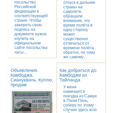
посольство
отпуск в дальние
Российской
страны на
федерации в
самолёте,
соответствующей
обращали
стране. Чтобы
внимание, что
заверить свою
время полёта в
подпись на
одну сторону
документе нужно
может
изучить на
существенно
официальном
отличаться от
сайте посольства
времени полёта
часы…
обратно, по тому
же самому…
Объявления.
Как добраться до
Камбоджа,
Камбоджи из
Сиануквиль. Куплю,
Тайланда
продам
У меня
намечается
поездка из Самуи
в Пном Пень,
соберу по этому
случаю здесь всю