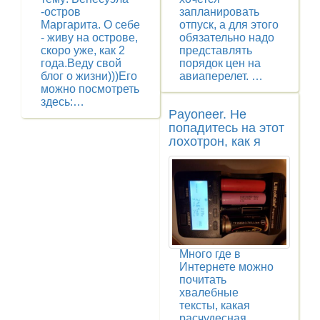
-остров
запланировать
Маргарита. О себе
отпуск, а для этого
- живу на острове,
обязательно надо
скоро уже, как 2
представлять
года.Веду свой
порядок цен на
блог о жизни)))Его
авиаперелет. …
можно посмотреть
здесь:…
Payoneer. Не
попадитесь на этот
лохотрон, как я
Много где в
Интернете можно
почитать
хвалебные
тексты, какая
расчудесная