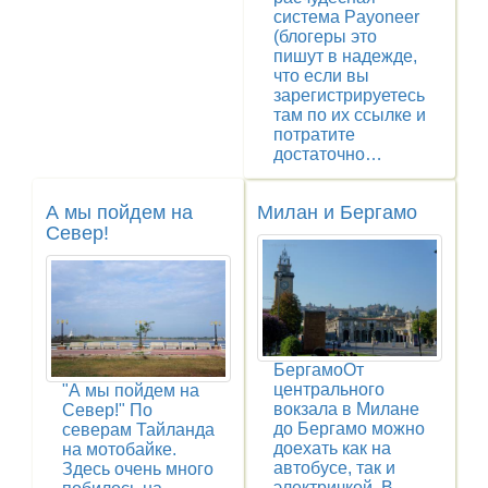
система Payoneer
(блогеры это
пишут в надежде,
что если вы
зарегистрируетесь
там по их ссылке и
потратите
достаточно…
А мы пойдем на
Милан и Бергамо
Север!
БергамоОт
центрального
"А мы пойдем на
вокзала в Милане
Север!" По
до Бергамо можно
северам Тайланда
доехать как на
на мотобайке.
автобусе, так и
Здесь очень много
электричкой. В