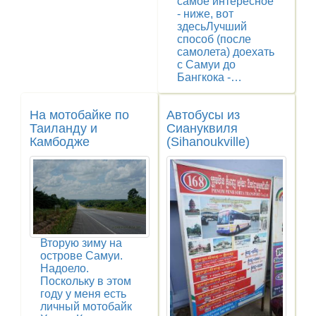
самое интересное
- ниже, вот
здесьЛучший
способ (после
самолета) доехать
с Самуи до
Бангкока -…
На мотобайке по
Автобусы из
Таиланду и
Сиануквиля
Камбодже
(Sihanoukville)
Вторую зиму на
острове Самуи.
Надоело.
Поскольку в этом
году у меня есть
личный мотобайк