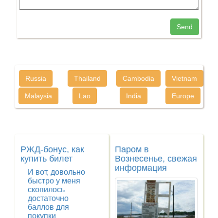
Send
Russia
Thailand
Cambodia
Vietnam
Malaysia
Lao
India
Europe
РЖД-бонус, как
Паром в
купить билет
Вознесенье, свежая
информация
И вот, довольно
быстро у меня
скопилось
достаточно
баллов для
покупки