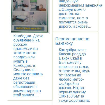
найденную
информацию.Наверняка
с Самуи можно
долететь на
самолете, но это
получится очень
дорого, и скорее…
Камбоджа. Доска
Перемещение по
объявлений на
Бангкоку
русском
языкеЕсли вы
Как добраться с
хотите что-то
Каосан роад до
продать или
Байок Скай в
купить в
Бангкоке?Ну
Камбодже, в
конечно на такси,
Сиануквиле -
ответите вы, ведь
можете оставить
от Каосан до
даже без
любого метро-
регистрации
скайтрейна
объявление в
далеко. Но, во-
комментариях к
первых одному
этой записи.…
100-150 бат за
такси дороговато,
…