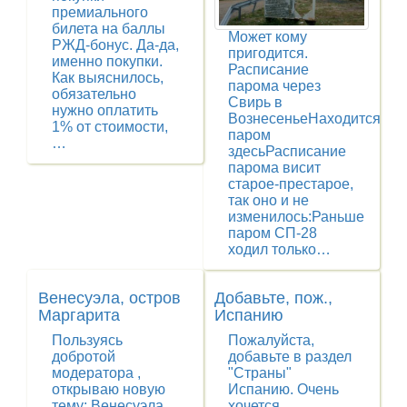
премиального
билета на баллы
Может кому
РЖД-бонус. Да-да,
пригодится.
именно покупки.
Расписание
Как выяснилось,
парома через
обязательно
Свирь в
нужно оплатить
ВознесеньеНаходится
1% от стоимости,
паром
…
здесьРасписание
парома висит
старое-престарое,
так оно и не
изменилось:Раньше
паром СП-28
ходил только…
Венесуэла, остров
Добавьте, пож.,
Маргарита
Испанию
Пользуясь
Пожалуйста,
добротой
добавьте в раздел
модератора ,
"Страны"
открываю новую
Испанию. Очень
тему: Венесуэла
хочется