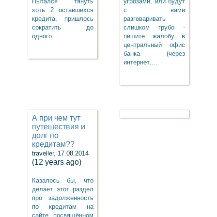
Пытался тянуть
угрозами, или будут
хоть 2 оставшихся
с вами
кредита, пришлось
разговаривать
сократить до
слишком грубо -
одного...…
пишите жалобу в
центральный офис
банка (через
интернет,…
А при чем тут
путешествия и
долг по
кредитам??
traveller, 17.08.2014
(12 years ago)
Казалось бы, что
делает этот раздел
про задолженность
по кредитам на
сайте, посвящённом