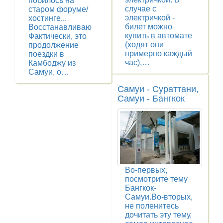
побилось на
случае с
старом форуме/
электричкой -
хостинге...
билет можно
Восстанавливаю
купить в автомате
Фактически, это
(ходят они
продолжение
примерно каждый
поездки в
час),…
Камбоджу из
Самуи, о…
Самуи - Сураттани,
Самуи - Бангкок
Во-первых,
посмотрите тему
Бангкок-
Самуи.Во-вторых,
не поленитесь
дочитать эту тему,