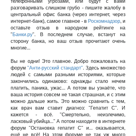
телефонными угрозами, или будут с вами
разговаривать слишком грубо - пишите жалобу в
центральный офис банка (через интернет, через
интернет-банк), самое главное - в
Роскомнадзор
, и
оставьте отзыв в народном рейтинге на
"
Банки.ру
". В последнем случае, встанут на
сторону банка, но ваш отзыв прочитают очень
многие...
Вы не одни! Это главное. Добро пожаловать на
форум
"Анти-русский стандарт"
. Здесь множество
людей с самыми разными историями, которые
закончились одинаково: однажды стало нечем
платить, паника, ужас... А потом вы узнаёте, что
ваша история совсем не такая страшная, и с этим
можно дальше жить. Это можно сравнить с тем,
как врач вам ставит диагноз: "Гепатит С". И
кажется - всё. "Смертельно, неизлечимо,
ласковый убийца..." А потом находите в интернете
форум "Остановка гепатит С" и... оказывается,
ещё не всё! На этом форуме не так уж много