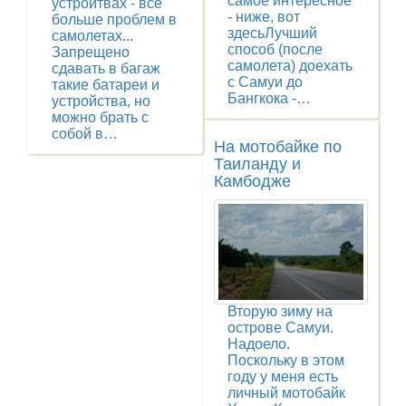
самое интересное
устройтвах - все
- ниже, вот
больше проблем в
здесьЛучший
самолетах...
способ (после
Запрещено
самолета) доехать
сдавать в багаж
с Самуи до
такие батареи и
Бангкока -…
устройства, но
можно брать с
собой в…
На мотобайке по
Таиланду и
Камбодже
Вторую зиму на
острове Самуи.
Надоело.
Поскольку в этом
году у меня есть
личный мотобайк