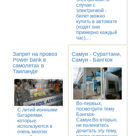
случае с
электричкой -
билет можно
купить в автомате
(ходят они
примерно каждый
час),…
Запрет на провоз
Самуи - Сураттани,
Power bank в
Самуи - Бангкок
самолетах в
Таиланде
Во-первых,
посмотрите тему
С литий-ионными
Бангкок-
батареями,
Самуи.Во-вторых,
которые
не поленитесь
используются в
дочитать эту тему,
очень многих