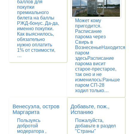
баллов для
покупки
премиального
билета на баллы
Может кому
РЖД-бонус. Да-да,
пригодится.
именно покупки.
Расписание
Как выяснилось,
парома через
обязательно
Свирь в
нужно оплатить
ВознесеньеНаходится
1% от стоимости,
паром
…
здесьРасписание
парома висит
старое-престарое,
так оно и не
изменилось:Раньше
паром СП-28
ходил только…
Венесуэла, остров
Добавьте, пож.,
Маргарита
Испанию
Пользуясь
Пожалуйста,
добротой
добавьте в раздел
модератора ,
"Страны"