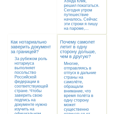
Хонда Клик,
решил покататься.
Сегодня утром
путешествие
началось. Сейчас
эти строки я пишу
на пароме,…
Как нотариально
Почему самолет
заверить документ
летит в одну
за границей?
сторону дольше,
чем в другую?
За рубежом роль
нотариуса
Многие,
выполняет
отправляясь в
посольство
отпуск в дальние
Российской
страны на
федерации в
самолёте,
соответствующей
обращали
стране. Чтобы
внимание, что
заверить свою
время полёта в
подпись на
одну сторону
документе нужно
может
изучить на
существенно
официальном
отличаться от