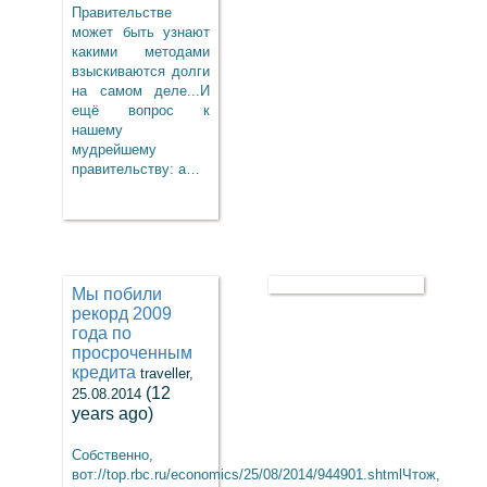
Правительстве
может быть узнают
какими методами
взыскиваются долги
на самом деле...И
ещё вопрос к
нашему
мудрейшему
правительству: а…
Мы побили
рекорд 2009
года по
просроченным
кредита
traveller,
(12
25.08.2014
years ago)
Собственно,
вот://top.rbc.ru/economics/25/08/2014/944901.shtmlЧтож,