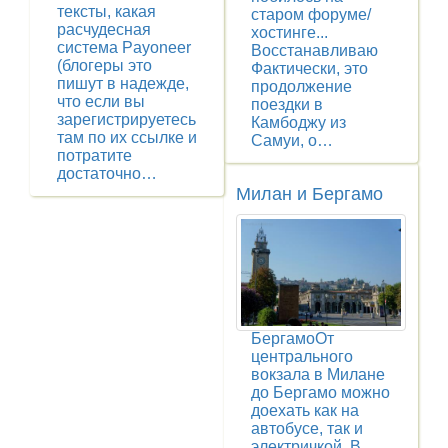
тексты, какая
старом форуме/
расчудесная
хостинге...
система Payoneer
Восстанавливаю
(блогеры это
Фактически, это
пишут в надежде,
продолжение
что если вы
поездки в
зарегистрируетесь
Камбоджу из
там по их ссылке и
Самуи, о…
потратите
достаточно…
Милан и Бергамо
БергамоОт
центрального
вокзала в Милане
до Бергамо можно
доехать как на
автобусе, так и
электричкой. В