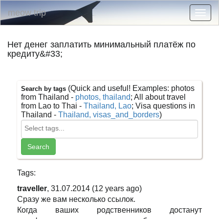
meow trip
Togg
navig
Нет денег заплатить минимальный платёж по
кредиту&#33;
(Quick and useful! Examples: photos
Search by tags
from Thailand -
photos, thailand
; All about travel
from Lao to Thai -
Thailand, Lao
; Visa questions in
Thailand -
Thailand, visas_and_borders
)
Tags:
traveller
, 31.07.2014 (12 years ago)
Сразу же вам несколько ссылок.
Когда ваших родственников достанут