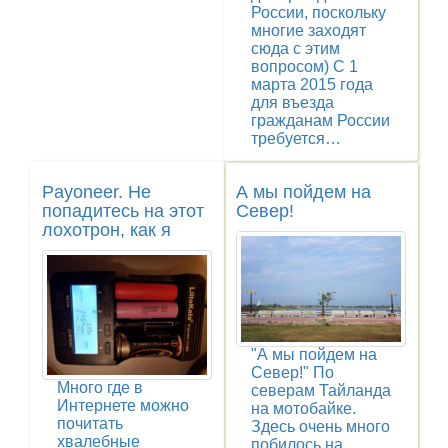
России, поскольку
многие заходят
сюда с этим
вопросом) С 1
марта 2015 года
для въезда
гражданам России
требуется…
Payoneer. Не
А мы пойдем на
попадитесь на этот
Север!
лохотрон, как я
"А мы пойдем на
Север!" По
Много где в
северам Тайланда
Интернете можно
на мотобайке.
почитать
Здесь очень много
хвалебные
побилось на