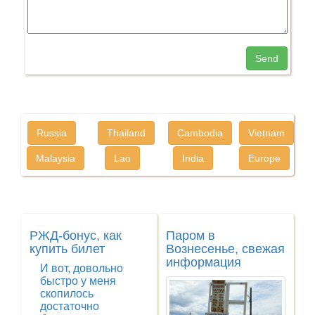
Send
Russia
Thailand
Cambodia
Vietnam
Malaysia
Lao
India
Europe
РЖД-бонус, как
Паром в
купить билет
Вознесенье, свежая
информация
И вот, довольно
быстро у меня
скопилось
достаточно