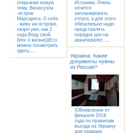
открываю новую
Испанию. Очень
тему: Венесуэла
хочется
-остров
запланировать
Маргарита. О себе
отпуск, а для этого
- живу на острове,
обязательно надо
скоро уже, как 2
представлять
года.Веду свой
порядок цен на
блог о жизни)))Его
авиаперелет. …
можно посмотреть
здесь:…
Украина. Какие
документы нужны
из России?
(Обновление от
февраля 2016
года по правилам
въезда на Украину
для граждан