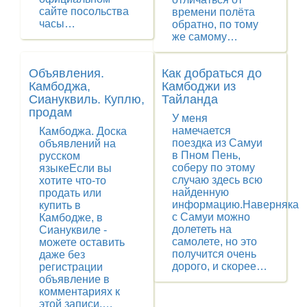
сайте посольства
времени полёта
часы…
обратно, по тому
же самому…
Объявления.
Как добраться до
Камбоджа,
Камбоджи из
Сиануквиль. Куплю,
Тайланда
продам
У меня
намечается
Камбоджа. Доска
поездка из Самуи
объявлений на
в Пном Пень,
русском
соберу по этому
языкеЕсли вы
случаю здесь всю
хотите что-то
найденную
продать или
информацию.Наверняка
купить в
с Самуи можно
Камбодже, в
долететь на
Сиануквиле -
самолете, но это
можете оставить
получится очень
даже без
дорого, и скорее…
регистрации
объявление в
комментариях к
этой записи.…