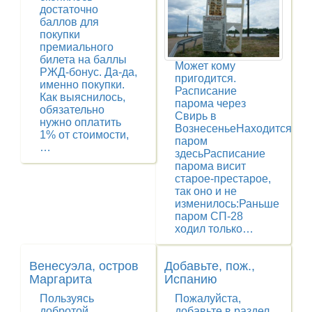
достаточно
баллов для
покупки
премиального
билета на баллы
Может кому
РЖД-бонус. Да-да,
пригодится.
именно покупки.
Расписание
Как выяснилось,
парома через
обязательно
Свирь в
нужно оплатить
ВознесеньеНаходится
1% от стоимости,
паром
…
здесьРасписание
парома висит
старое-престарое,
так оно и не
изменилось:Раньше
паром СП-28
ходил только…
Венесуэла, остров
Добавьте, пож.,
Маргарита
Испанию
Пользуясь
Пожалуйста,
добротой
добавьте в раздел