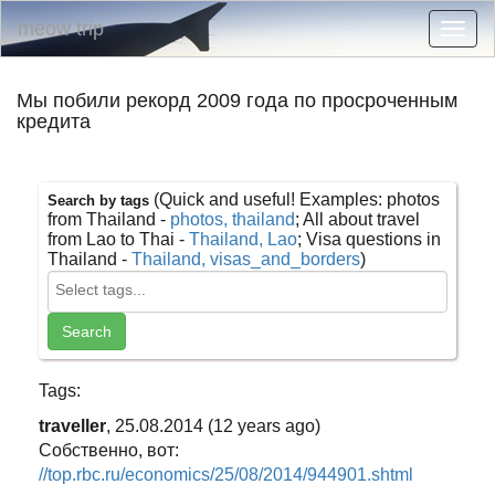
meow trip
Togg
navig
Мы побили рекорд 2009 года по просроченным
кредита
(Quick and useful! Examples: photos
Search by tags
from Thailand -
photos, thailand
; All about travel
from Lao to Thai -
Thailand, Lao
; Visa questions in
Thailand -
Thailand, visas_and_borders
)
Tags:
traveller
, 25.08.2014 (12 years ago)
Собственно, вот:
//top.rbc.ru/economics/25/08/2014/944901.shtml