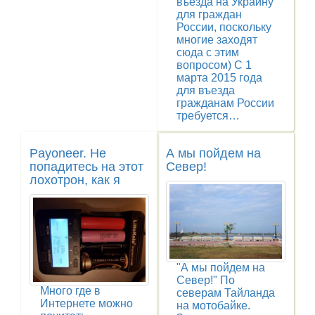
въезда на Украину
для граждан
России, поскольку
многие заходят
сюда с этим
вопросом) С 1
марта 2015 года
для въезда
гражданам России
требуется…
Payoneer. Не
А мы пойдем на
попадитесь на этот
Север!
лохотрон, как я
"А мы пойдем на
Север!" По
Много где в
северам Тайланда
Интернете можно
на мотобайке.