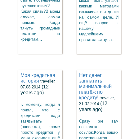
сайте, посвящённом
может быть узнают
путешествиям?
какими методами
Какая связь?В моём
взыскиваются долги
случае, самая
на самом деле...И
прямая. Когда
ещё вопрос к
тянуть громадные
нашему
платежи по
мудрейшему
кредитам…
правительству: а…
Моя кредитная
Нет денег
история
заплатить
traveller,
минимальный
(12
07.08.2014
платёж по
years ago)
кредиту!
traveller,
(12
31.07.2014
К моменту, когда я
years ago)
понял, что с
кредитами надо
завязывать
Сразу же вам
(навсегда), кроме
несколько
просто кредитов, у
ссылок.Когда ваших
меня скопился ещё
родственников