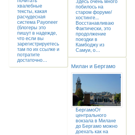
почитать
Здесь очень много
хвалебные
побилось на
тексты, какая
старом форуме/
расчудесная
хостинге...
система Payoneer
Восстанавливаю
(блогеры это
Фактически, это
пишут в надежде,
продолжение
что если вы
поездки в
зарегистрируетесь
Камбоджу из
там по их ссылке и
Самуи, о…
потратите
достаточно…
Милан и Бергамо
БергамоОт
центрального
вокзала в Милане
до Бергамо можно
доехать как на