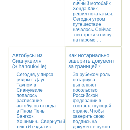
личный мотобайк
Хонда Клик,
решил покататься.
Сегодня утром
путешествие
началось. Сейчас
эти строки я пишу
на пароме,…
Автобусы из
Как нотариально
Сиануквиля
заверить документ
(Sihanoukville)
за границей?
Сегодня, у пирса
За рубежом роль
рядом с Даун
нотариуса
Тауном в
выполняет
Сиануквиле
посольство
попалось
Российской
расписание
федерации в
автобусов отсюда
соответствующей
в Пном Пень,
стране. Чтобы
Бангкок,
заверить свою
Хошимин...Свернутый
подпись на
текстЯ ездил из
документе нужно