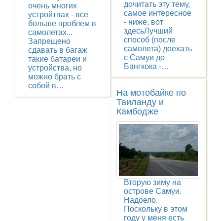
дочитать эту тему,
очень многих
самое интересное
устройтвах - все
- ниже, вот
больше проблем в
здесьЛучший
самолетах...
способ (после
Запрещено
самолета) доехать
сдавать в багаж
с Самуи до
такие батареи и
Бангкока -…
устройства, но
можно брать с
собой в…
На мотобайке по
Таиланду и
Камбодже
Вторую зиму на
острове Самуи.
Надоело.
Поскольку в этом
году у меня есть