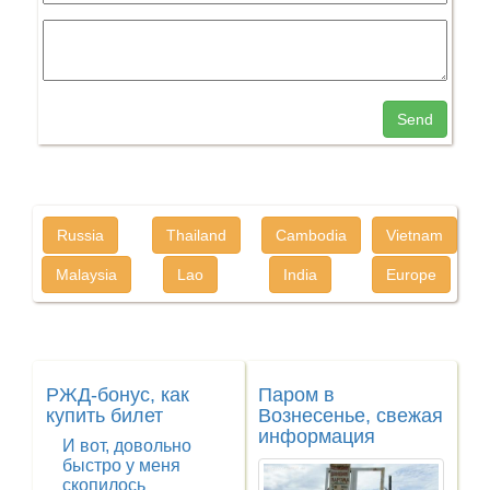
Send
Russia
Thailand
Cambodia
Vietnam
Malaysia
Lao
India
Europe
РЖД-бонус, как
Паром в
купить билет
Вознесенье, свежая
информация
И вот, довольно
быстро у меня
скопилось