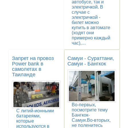
автобусе, так и
электричкой. В
случае с
электричкой -
билет можно
купить в автомате
(ходят они
примерно каждый
час),…
Запрет на провоз
Самуи - Сураттани,
Power bank в
Самуи - Бангкок
самолетах в
Таиланде
Во-первых,
посмотрите тему
С литий-ионными
Бангкок-
батареями,
Самуи.Во-вторых,
которые
не поленитесь
используются в