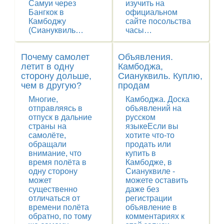
Самуи через
изучить на
Бангкок в
официальном
Камбоджу
сайте посольства
(Сиануквиль…
часы…
Почему самолет
Объявления.
летит в одну
Камбоджа,
сторону дольше,
Сиануквиль. Куплю,
чем в другую?
продам
Многие,
Камбоджа. Доска
отправляясь в
объявлений на
отпуск в дальние
русском
страны на
языкеЕсли вы
самолёте,
хотите что-то
обращали
продать или
внимание, что
купить в
время полёта в
Камбодже, в
одну сторону
Сиануквиле -
может
можете оставить
существенно
даже без
отличаться от
регистрации
времени полёта
объявление в
обратно, по тому
комментариях к