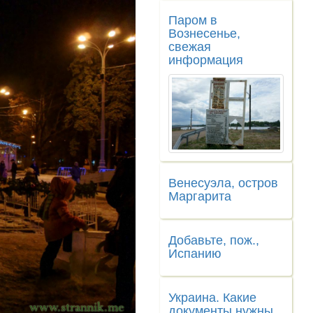
Паром в
Вознесенье,
свежая
информация
Венесуэла, остров
Маргарита
Добавьте, пож.,
Испанию
Украина. Какие
документы нужны