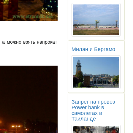
 а можно взять напрокат.
Милан и Бергамо
Запрет на провоз
Power bank в
самолетах в
Таиланде