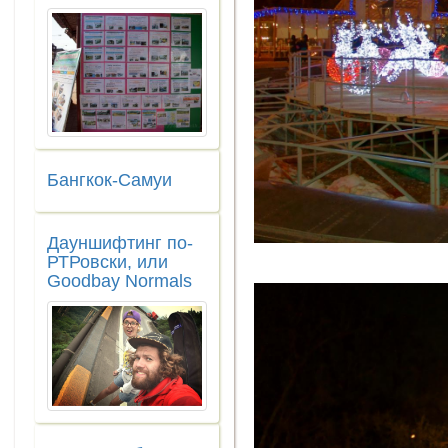
Бангкок-Самуи
Дауншифтинг по-
РТРовски, или
Goodbay Normals