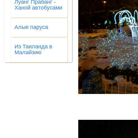
Луанг Прабанг -
Ханой автобусами
Алые паруса
Из Таиланда в
Малайзию