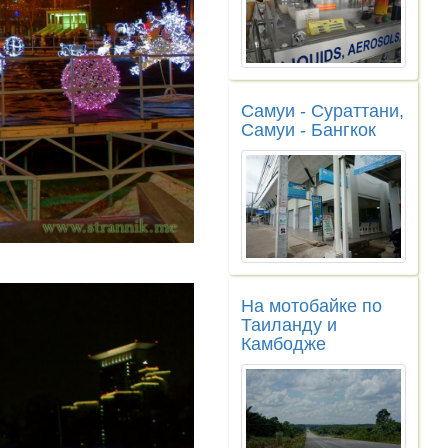
Самуи - Сураттани,
Самуи - Бангкок
На мотобайке по
Таиланду и
Камбодже