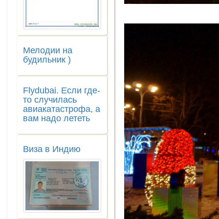
Мелодии на
будильник )
Flydubai. Если где-
то случилась
авиакатастрофа, а
вам надо лететь
Виза в Индию