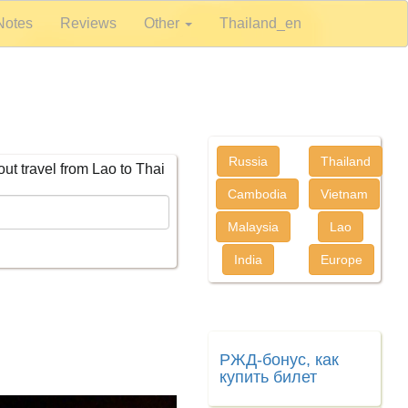
Notes
Reviews
Other
Thailand_en
Russia
Thailand
bout travel from Lao to Thai
Cambodia
Vietnam
Malaysia
Lao
India
Europe
РЖД-бонус, как
купить билет