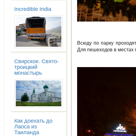
Incredible India
Всюду по парку проходят
Для пешеходов в местах п
Свирское. Свято-
троицкий
монастырь
Как доехать до
Лаоса из
Таиланда