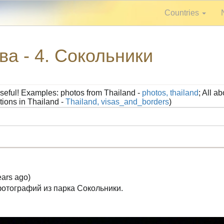
Countries
а - 4. Сокольники
seful! Examples: photos from Thailand -
photos, thailand
; All a
tions in Thailand -
Thailand, visas_and_borders
)
ears ago)
отографий из парка Сокольники.