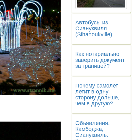
Автобусы из
Сиануквиля
(Sihanoukville)
Как нотариально
заверить документ
за границей?
Почему самолет
летит в одну
сторону дольше,
чем в другую?
Объявления.
Камбоджа,
Сиануквиль.