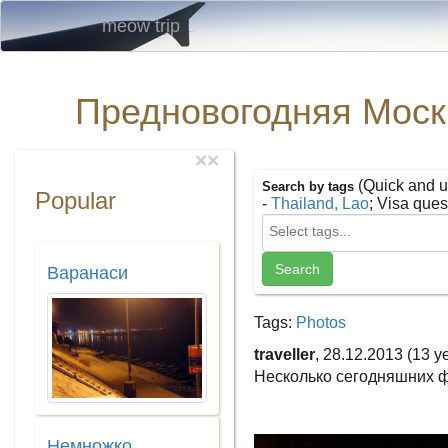
meow trip
Предновогодняя Москв
×
×
(Quick and u
Search by tags
Popular
-
Thailand, Lao
; Visa ques
Варанаси
Tags:
Photos
traveller
, 28.12.2013 (13 y
Несколько сегодняшних ф
Немножко