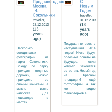
Предновогодняя
С
Москва
Новым
- 4.
Годом!
Сокольники
traveller,
traveller,
31.12.2013
(13
28.12.2013
(13
years
years
ago)
ago)
Поздравляю всех с
Несколько
наступившим 2014
сегодняшних
годом! Ниже будут
фотографий из
полезные советы на
парка Сокольники.
будущее, если
Всюду по парку
кому-то захочется
проходят ледяные
встретить Новый год
дорожки, можно
на Красной
приходить со
площади.И ещё
своими коньками, а
фотографии, а так
можно взять
же видео
напрокат. Для
фейерверков в…
пешеходов в
местах…