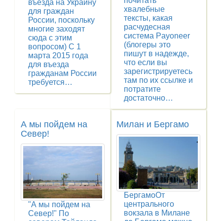
почитать
въезда на Украину
хвалебные
для граждан
тексты, какая
России, поскольку
расчудесная
многие заходят
система Payoneer
сюда с этим
(блогеры это
вопросом) С 1
пишут в надежде,
марта 2015 года
что если вы
для въезда
зарегистрируетесь
гражданам России
там по их ссылке и
требуется…
потратите
достаточно…
А мы пойдем на
Милан и Бергамо
Север!
БергамоОт
центрального
"А мы пойдем на
вокзала в Милане
Север!" По