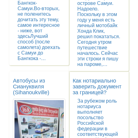
Бангкок-
острове Самуи.
Самуи.Во-вторых,
Надоело.
не поленитесь
Поскольку в этом
дочитать эту тему,
году у меня есть
самое интересное
личный мотобайк
- ниже, вот
Хонда Клик,
здесьЛучший
решил покататься.
способ (после
Сегодня утром
самолета) доехать
путешествие
с Самуи до
началось. Сейчас
Бангкока -…
эти строки я пишу
на пароме,…
Автобусы из
Как нотариально
Сиануквиля
заверить документ
(Sihanoukville)
за границей?
За рубежом роль
нотариуса
выполняет
посольство
Российской
федерации в
соответствующей