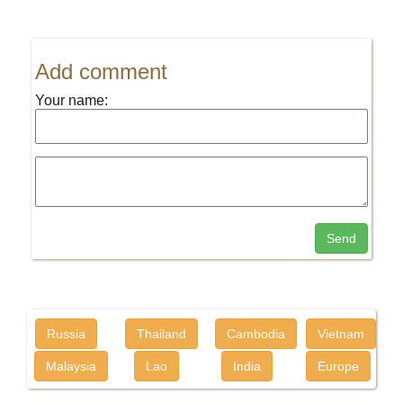
Add comment
Your name:
Send
Russia
Thailand
Cambodia
Vietnam
Malaysia
Lao
India
Europe