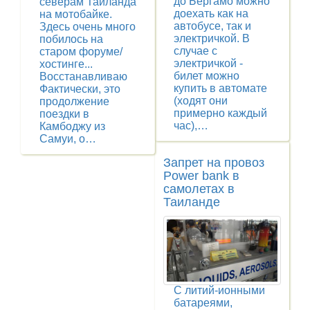
до Бергамо можно
северам Тайланда
доехать как на
на мотобайке.
автобусе, так и
Здесь очень много
электричкой. В
побилось на
случае с
старом форуме/
электричкой -
хостинге...
билет можно
Восстанавливаю
купить в автомате
Фактически, это
(ходят они
продолжение
примерно каждый
поездки в
час),…
Камбоджу из
Самуи, о…
Запрет на провоз
Power bank в
самолетах в
Таиланде
С литий-ионными
батареями,