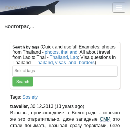
meow trip
Togg
navig
Волгоград...
(Quick and useful! Examples: photos
Search by tags
from Thailand -
photos, thailand
; All about travel
from Lao to Thai -
Thailand, Lao
; Visa questions in
Thailand -
Thailand, visas_and_borders
)
Tags:
Sosiety
traveller
, 30.12.2013 (13 years ago)
Взрывы, произошедшие в Волгограде - конечно
же это отвратительно, даже западные
СМИ
это
стали понимать, называя сразу терактами, безо