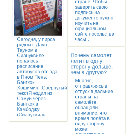
стране. Чтобы
заверить свою
подпись на
документе нужно
изучить на
официальном
сайте посольства
Сегодня, у пирса
часы…
рядом с Даун
Тауном в
Почему самолет
Сиануквиле
летит в одну
попалось
расписание
сторону дольше,
автобусов отсюда
чем в другую?
в Пном Пень,
Многие,
Бангкок,
отправляясь в
Хошимин...Свернутый
отпуск в дальние
текстЯ ездил из
страны на
Самуи через
самолёте,
Бангкок в
обращали
Камбоджу
внимание, что
(Сиануквиль…
время полёта в
одну сторону
может