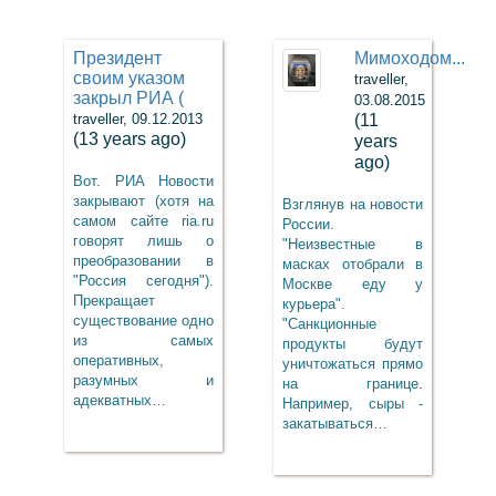
Президент
Мимоходом...
своим указом
traveller,
закрыл РИА (
03.08.2015
traveller, 09.12.2013
(11
(13 years ago)
years
ago)
Вот. РИА Новости
закрывают (хотя на
Взглянув на новости
самом сайте ria.ru
России.
говорят лишь о
"Неизвестные в
преобразовании в
масках отобрали в
"Россия сегодня").
Москве еду у
Прекращает
курьера".
существование одно
"Санкционные
из самых
продукты будут
оперативных,
уничтожаться прямо
разумных и
на границе.
адекватных…
Например, сыры -
закатываться…