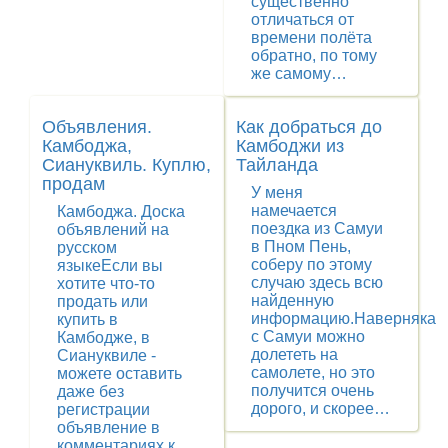
существенно
отличаться от
времени полёта
обратно, по тому
же самому…
Объявления.
Как добраться до
Камбоджа,
Камбоджи из
Сиануквиль. Куплю,
Тайланда
продам
У меня
намечается
Камбоджа. Доска
поездка из Самуи
объявлений на
в Пном Пень,
русском
соберу по этому
языкеЕсли вы
случаю здесь всю
хотите что-то
найденную
продать или
информацию.Наверняка
купить в
с Самуи можно
Камбодже, в
долететь на
Сиануквиле -
самолете, но это
можете оставить
получится очень
даже без
дорого, и скорее…
регистрации
объявление в
комментариях к