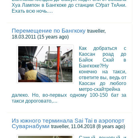
Хуа Лампон в Бангкоке до станции СУрат ТхАни.
Ехать всю ночь.…
Перемещение по Бангкоку
traveller,
18.03.2011
(15 years ago)
Как добраться с
Каосан роад до
Байок Скай в
Бангкоке?Ну
конечно на такси,
ответите вы, ведь от
Каосан до любого
метро-скайтрейна
далеко. Но, во-первых одному 100-150 бат за
такси дороговато,…
Из южного терминала Sai Tai в аэропорт
Суварнабуми
traveller, 11.04.2018
(8 years ago)
Самый дешевый и