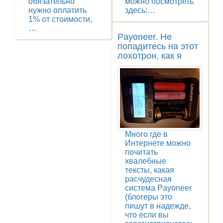
обязательно
можно посмотреть
нужно оплатить
здесь:…
1% от стоимости,
…
Payoneer. Не
попадитесь на этот
лохотрон, как я
Много где в
Интернете можно
почитать
хвалебные
тексты, какая
расчудесная
система Payoneer
(блогеры это
пишут в надежде,
что если вы