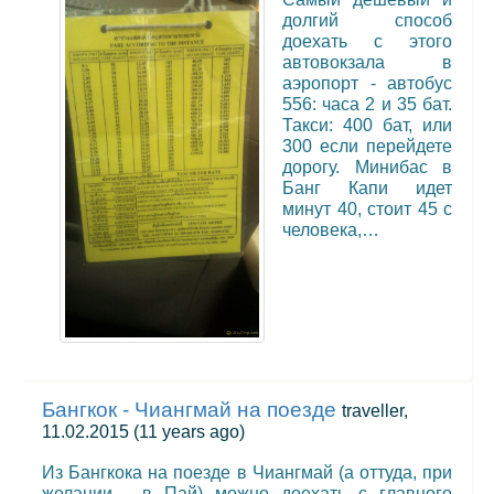
долгий способ
доехать с этого
автовокзала в
аэропорт - автобус
556: часа 2 и 35 бат.
Такси: 400 бат, или
300 если перейдете
дорогу. Минибас в
Банг Капи идет
минут 40, стоит 45 с
человека,…
Бангкок - Чиангмай на поезде
traveller,
11.02.2015
(11 years ago)
Из Бангкока на поезде в Чиангмай (а оттуда, при
желании - в Пай) можно доехать с главного