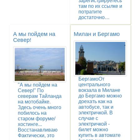
зарегистрируетесь
там по их ссылке и
потратите
достаточно…
А мы пойдем на
Милан и Бергамо
Север!
БергамоОт
центрального
"А мы пойдем на
вокзала в Милане
Север!" По
до Бергамо можно
северам Тайланда
доехать как на
на мотобайке.
автобусе, так и
Здесь очень много
электричкой. В
побилось на
случае с
старом форуме/
электричкой -
хостинге...
билет можно
Восстанавливаю
купить в автомате
Фактически, это