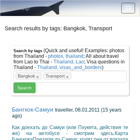
meow trip
Togg
navig
Search results by tags: Bangkok, Transport
(Quick and useful! Examples: photos
Search by tags
from Thailand -
photos, thailand
; All about travel
from Lao to Thai -
Thailand, Lao
; Visa questions in
Thailand -
Thailand, visas_and_borders
)
×
×
Bangkok
Transport
Бангкок-Самуи
traveller, 08.01.2011
(15 years
ago)
Как доехать до Самуи (или Пхукета, действия те
же) на автобусе - смотрим здесь.Карта
БангкокаПоездом до Самуи: ходят они от вокзала