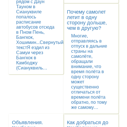
рядом с Даун
Тауном в
Почему самолет
Сиануквиле
летит в одну
попалось
расписание
сторону дольше,
автобусов отсюда
чем в другую?
в Пном Пень,
Многие,
Бангкок,
отправляясь в
Хошимин...Свернутый
отпуск в дальние
текстЯ ездил из
страны на
Самуи через
самолёте,
Бангкок в
обращали
Камбоджу
внимание, что
(Сиануквиль…
время полёта в
одну сторону
может
существенно
отличаться от
времени полёта
обратно, по тому
же самому…
Объявления.
Как добраться до