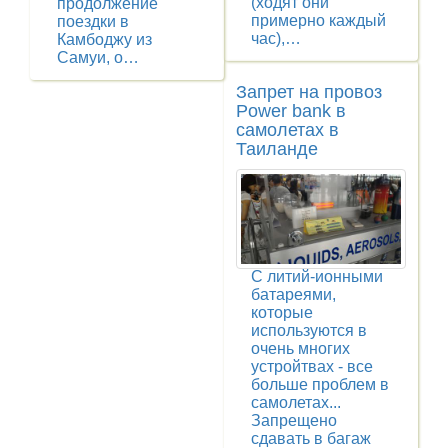
(ходят они
продолжение
примерно каждый
поездки в
час),…
Камбоджу из
Самуи, о…
Запрет на провоз
Power bank в
самолетах в
Таиланде
С литий-ионными
батареями,
которые
используются в
очень многих
устройтвах - все
больше проблем в
самолетах...
Запрещено
сдавать в багаж