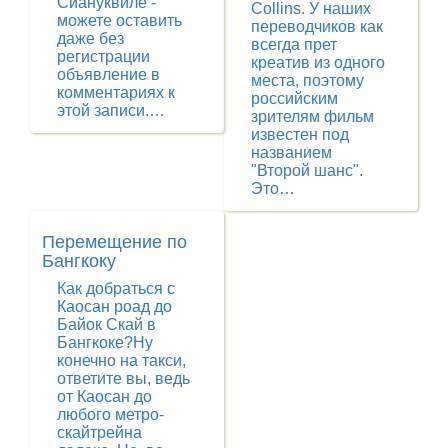
Сиануквиле -
Collins. У наших
можете оставить
переводчиков как
даже без
всегда прет
регистрации
креатив из одного
объявление в
места, поэтому
комментариях к
российским
этой записи.…
зрителям фильм
известен под
названием
"Второй шанс".
Это…
Перемещение по
Бангкоку
Как добраться с
Каосан роад до
Байок Скай в
Бангкоке?Ну
конечно на такси,
ответите вы, ведь
от Каосан до
любого метро-
скайтрейна