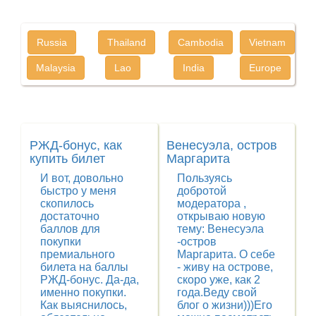
Russia
Thailand
Cambodia
Vietnam
Malaysia
Lao
India
Europe
РЖД-бонус, как
Венесуэла, остров
купить билет
Маргарита
И вот, довольно
Пользуясь
быстро у меня
добротой
скопилось
модератора ,
достаточно
открываю новую
баллов для
тему: Венесуэла
покупки
-остров
премиального
Маргарита. О себе
билета на баллы
- живу на острове,
РЖД-бонус. Да-да,
скоро уже, как 2
именно покупки.
года.Веду свой
Как выяснилось,
блог о жизни)))Его