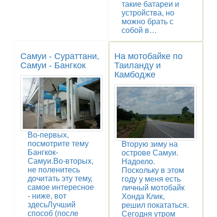
такие батареи и
устройства, но
можно брать с
собой в…
Самуи - Сураттани,
На мотобайке по
Самуи - Бангкок
Таиланду и
Камбодже
Во-первых,
посмотрите тему
Вторую зиму на
Бангкок-
острове Самуи.
Самуи.Во-вторых,
Надоело.
не поленитесь
Поскольку в этом
дочитать эту тему,
году у меня есть
самое интересное
личный мотобайк
- ниже, вот
Хонда Клик,
здесьЛучший
решил покататься.
способ (после
Сегодня утром