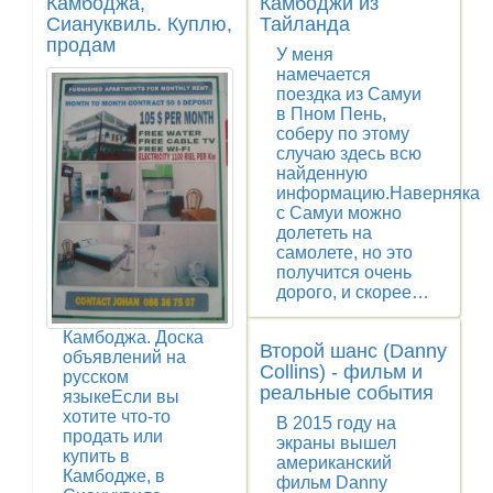
Камбоджа,
Камбоджи из
Сиануквиль. Куплю,
Тайланда
продам
У меня
намечается
поездка из Самуи
в Пном Пень,
соберу по этому
случаю здесь всю
найденную
информацию.Наверняка
с Самуи можно
долететь на
самолете, но это
получится очень
дорого, и скорее…
Камбоджа. Доска
Второй шанс (Danny
объявлений на
Collins) - фильм и
русском
реальные события
языкеЕсли вы
хотите что-то
В 2015 году на
продать или
экраны вышел
купить в
американский
Камбодже, в
фильм Danny